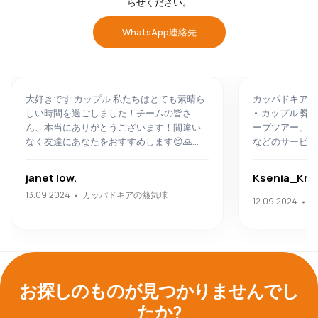
らせください。
WhatsApp連絡先
大好きです カップル 私たちはとても素晴ら
カッパドキアの素
しい時間を過ごしました！チームの皆さ
• カップル 
ん、本当にありがとうございます！間違い
ープツアー、バ
なく友達にあなたをおすすめします😊🙏...
などのサービスが
janet low.
Ksenia_Kra
カッパドキアの熱気球
ガ
13.09.2024
12.09.2024
ー
お探しのものが見つかりませんでし
たか?