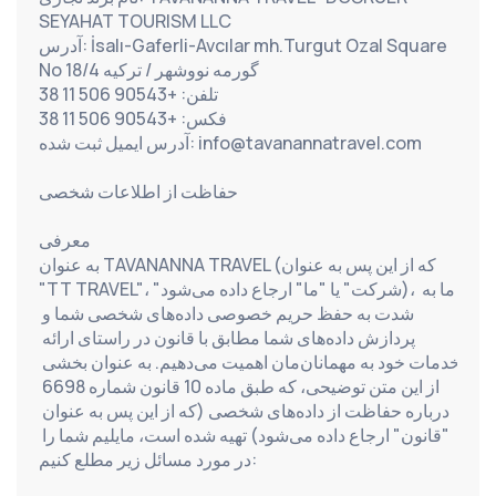
SEYAHAT TOURISM LLC
آدرس: İsalı-Gaferli-Avcılar mh.Turgut Ozal Square 
No 18/4 گورمه نووشهر / ترکیه
تلفن: +90543 506 11 38
فکس: +90543 506 11 38
آدرس ایمیل ثبت شده: info@tavanannatravel.com
حفاظت از اطلاعات شخصی
معرفی
به عنوان TAVANANNA TRAVEL (که از این پس به عنوان 
"TT TRAVEL"، "شرکت" یا "ما" ارجاع داده می‌شود)، ما به 
شدت به حفظ حریم خصوصی داده‌های شخصی شما و 
پردازش داده‌های شما مطابق با قانون در راستای ارائه 
خدمات خود به مهمانان‌مان اهمیت می‌دهیم. به عنوان بخشی 
از این متن توضیحی، که طبق ماده 10 قانون شماره 6698 
درباره حفاظت از داده‌های شخصی (که از این پس به عنوان 
"قانون" ارجاع داده می‌شود) تهیه شده است، مایلیم شما را 
در مورد مسائل زیر مطلع کنیم: