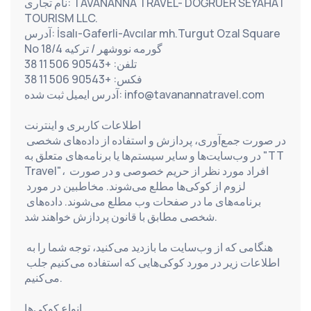
نام تجاری: TAVANANNA TRAVEL- DOĞRUER SEYAHAT 
TOURISM LLC.
آدرس: İsalı-Gaferli-Avcılar mh.Turgut Ozal Square 
No 18/4 گورمه نووشهر / ترکیه
تلفن: +90543 506 11 38
فکس: +90543 506 11 38
آدرس ایمیل ثبت شده: info@tavanannatravel.com
اطلاعات کاربری و اینترنت
در صورت جمع‌آوری، پردازش و استفاده از داده‌های شخصی 
در وب‌سایت‌ها و سایر سیستم‌ها یا برنامه‌های متعلق به "TT 
Travel"، افراد مورد نظر از حریم خصوصی و در صورت 
لزوم از کوکی‌ها مطلع می‌شوند. مخاطبین در مورد 
برنامه‌های ما در صفحات وب مطلع می‌شوند. داده‌های 
شخصی مطابق با قانون پردازش خواهند شد.
هنگامی که از وب‌سایت ما بازدید می‌کنید، توجه شما را به 
اطلاعات زیر در مورد کوکی‌هایی که استفاده می‌کنیم جلب 
می‌کنیم.
انواع کوکی‌ها _