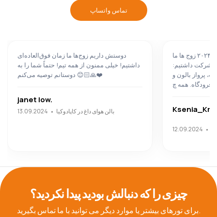
تماس واتساپ
تجربه بزرگ در کاپادوکیا آگوست ۲۰۲۴ زوج ها ما
دوستش داریم زوج‌ها ما زمان فوق‌العاده‌ای
ین شرکت داشتیم:
داشتیم! خیلی ممنون از همه تیم! حتماً شما را به
پ، پرواز بالون و
دوستانم توصیه می‌کنم 😊🙏🏻❤️
janet low.
Ksenia_Kra
بالن هوای داغ در کاپادوکیا
13.09.2024
لی
12.09.2024
N
T
چیزی را که دنبالش بودید پیدا نکردید؟
برای تورهای بیشتر یا موارد دیگر می توانید با ما تماس بگیرید.