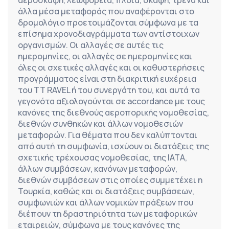
αεροσκάφη, λεωφορεία, πλοία, σκάφη, τρένα και 
άλλα μέσα μεταφοράς που αναφέρονται στο 
δρομολόγιο προετοιμάζονται σύμφωνα με τα 
επίσημα χρονοδιαγράμματα των αντίστοιχων 
οργανισμών. Οι αλλαγές σε αυτές τις 
ημερομηνίες, οι αλλαγές σε ημερομηνίες και 
όλες οι σχετικές αλλαγές και οι καθυστερήσεις 
προγράμματος είναι στη διακριτική ευχέρεια 
του TT RAVEL ή του συνεργάτη του, και αυτά τα 
γεγονότα αξιολογούνται σε accordance με τους 
κανόνες της διεθνούς αεροπορικής νομοθεσίας, 
διεθνών συνθηκών και άλλων νομοθεσιών 
μεταφορών. Για θέματα που δεν καλύπτονται 
από αυτή τη συμφωνία, ισχύουν οι διατάξεις της 
σχετικής τρέχουσας νομοθεσίας, της IATA, 
άλλων συμβάσεων, κανόνων μεταφορών, 
διεθνών συμβάσεων στις οποίες συμμετέχει η 
Τουρκία, καθώς και οι διατάξεις συμβάσεων, 
συμφωνιών και άλλων νομικών πράξεων που 
διέπουν τη δραστηριότητα των μεταφορικών 
εταιρειών, σύμφωνα με τους κανόνες της 