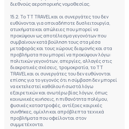
διεθνούς αεροπορικής νομοθεσίας.
15.2. Το TT TRAVEL και οι συνεργάτες του δεν 
ευθύνονται για οποιαδήποτε δυσλειτουργία, 
ατυχήματα και απώλειες που μπορεί να 
προκύψουν ως αποτέλεσμα γεγονότων που 
συμβαίνουν κατά βούληση τους στα μέσα 
μεταφοράς και τους χώρους διαμονής και στα 
προβλήματα που μπορεί να προκύψουν λόγω: 
πολιτικών γεγονότων, απεργίες, αλλαγές στις 
διακρατικές σχέσεις, τρομοκρατία, το TT 
TRAVEL και οι συνεργάτες του δεν ευθύνονται 
επίσης για το γεγονός ότι η σύμβαση δεν μπορεί 
να εκτελεστεί καθόλου ή σωστά λόγω 
εξαιρετικών και ανωτέρω βίας λόγων, όπως 
κοινωνικές κινήσεις, η πιθανότητα πολέμου, 
φυσικές καταστροφές, αντίξοες καιρικές 
συνθήκες, ομίχλη και απρόβλεπτα τεχνικά 
προβλήματα που οφείλονται στον 
συμμετέχοντα.