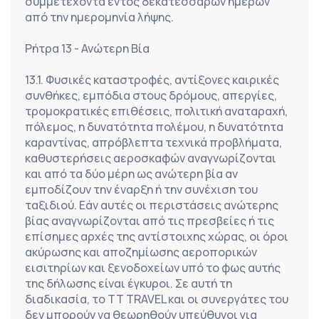
συμμετέχοντα εντός δεκατεσσάρων ημερών 
από την ημερομηνία λήψης.
Ρήτρα 13 - Ανώτερη Βία
13.1. Φυσικές καταστροφές, αντίξονες καιρικές 
συνθήκες, εμπόδια στους δρόμους, απεργίες, 
τρομοκρατικές επιθέσεις, πολιτική αναταραχή, 
πόλεμος, η δυνατότητα πολέμου, η δυνατότητα 
καραντίνας, απρόβλεπτα τεχνικά προβλήματα, 
καθυστερήσεις αεροσκαφών αναγνωρίζονται 
και από τα δύο μέρη ως ανώτερη βία αν 
εμποδίζουν την έναρξη ή την συνέχιση του 
ταξιδιού. Εάν αυτές οι περιστάσεις ανώτερης 
βίας αναγνωρίζονται από τις πρεσβείες ή τις 
επίσημες αρχές της αντίστοιχης χώρας, οι όροι 
ακύρωσης και αποζημίωσης αεροπορικών 
εισιτηρίων και ξενοδοχείων υπό το φως αυτής 
της δήλωσης είναι έγκυροι. Σε αυτή τη 
διαδικασία, το TT TRAVEL και οι συνεργάτες του 
δεν μπορούν να θεωρηθούν υπεύθυνοι για 