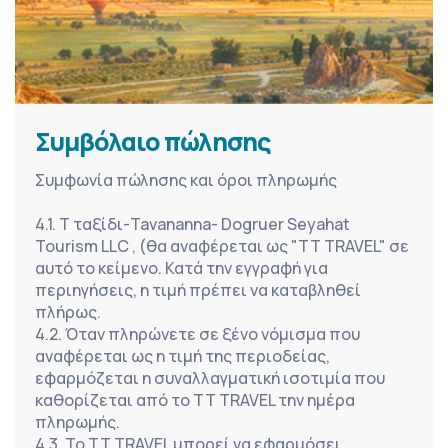
Συμβόλαιο πώλησης
Συμφωνία πώλησης και όροι πληρωμής
4.1. Τ ταξίδι-Tavananna- Dogruer Seyahat 
Tourism LLC , (θα αναφέρεται ως "TT TRAVEL" σε 
αυτό το κείμενο. Κατά την εγγραφή για 
περιηγήσεις, η τιμή πρέπει να καταβληθεί 
πλήρως.
4.2. Όταν πληρώνετε σε ξένο νόμισμα που 
αναφέρεται ως η τιμή της περιοδείας, 
εφαρμόζεται η συναλλαγματική ισοτιμία που 
καθορίζεται από το TT TRAVEL την ημέρα 
πληρωμής.
4.3. Το TT TRAVEL μπορεί να εφαρμόσει 