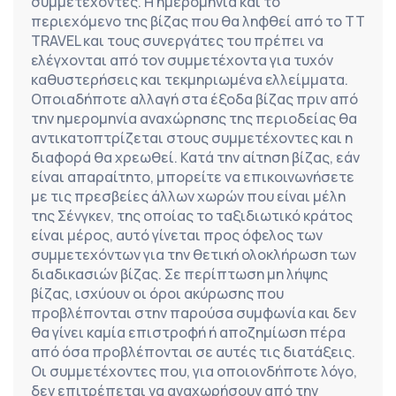
συμμετέχοντες. Η ημερομηνία και το 
περιεχόμενο της βίζας που θα ληφθεί από το TT 
TRAVEL και τους συνεργάτες του πρέπει να 
ελέγχονται από τον συμμετέχοντα για τυχόν 
καθυστερήσεις και τεκμηριωμένα ελλείμματα. 
Οποιαδήποτε αλλαγή στα έξοδα βίζας πριν από 
την ημερομηνία αναχώρησης της περιοδείας θα 
αντικατοπτρίζεται στους συμμετέχοντες και η 
διαφορά θα χρεωθεί. Κατά την αίτηση βίζας, εάν 
είναι απαραίτητο, μπορείτε να επικοινωνήσετε 
με τις πρεσβείες άλλων χωρών που είναι μέλη 
της Σένγκεν, της οποίας το ταξιδιωτικό κράτος 
είναι μέρος, αυτό γίνεται προς όφελος των 
συμμετεχόντων για την θετική ολοκλήρωση των 
διαδικασιών βίζας. Σε περίπτωση μη λήψης 
βίζας, ισχύουν οι όροι ακύρωσης που 
προβλέπονται στην παρούσα συμφωνία και δεν 
θα γίνει καμία επιστροφή ή αποζημίωση πέρα 
από όσα προβλέπονται σε αυτές τις διατάξεις. 
Οι συμμετέχοντες που, για οποιονδήποτε λόγο, 
δεν επιτρέπεται να αναχωρήσουν από την 