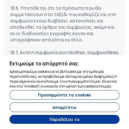
18.6. Υποτίθεται ότι τα πρόσωπα που θα 
συμμετάσχουν στο ταξίδι που καθορίζεται στη 
συμφωνία έχουν διαβάσει, κατανοήσει και 
αποδεχθεί τα άρθρα της συμφωνίας, ακόμη και 
αν οι διαδικασίες εγγραφής έγιναν και 
υπογράφηκαν από κάποιον άλλο.
18.7. Αυτή η συμφωνία συντάχθηκε, συμφωνήθηκε 
και υπεγράφη με τη ελεύθερη βούληση των 
Εκτιμούμε το απόρρητό σας
μερών και την εξοικείωση με όλα τα άρθρα.
Χρησιμοποιούμε cookies για να βελτιώσουμε την εμπειρία
περιήγησής σας, να προβάλλουμε εξατομικευμένες διαφημίσεις ή
Σημείο 19 - ΥΠΗΡΕΣΙΕΣ ΚΑΙ ΤΙΜΕΣ
Είμαστε εδώ για
περιεχόμενο και να αναλύουμε την επισκεψιμότητά μας. Κάνοντας
βοήθεια
κλικ στο "Αποδοχή", συναινείτε στη χρήση των cookies από εμάς.
 Το TT Travel παρέχει μια διαδικτυακή 
Προσαρμόστε τα cookies
πλατφόρμα όπου οι επιχειρηματικοί 
συνεργάτες, οι διοργανωτές ταξιδιών, οι 
απορρίπτω
ιδιοκτήτες σπιτιών και άλλοι πάροχοι μπορούν 
να διαφημίσουν τα προϊόντα, τις υπηρεσίες, τις 
Παραδέξου το
περιοδείες και τις κρατήσεις τους και όπου οι 
επισκέπτες της ιστοσελίδας μπορούν να 