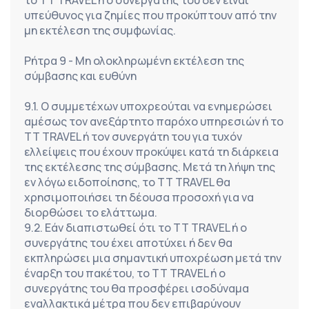
το TT TRAVEL ή ο συνεργάτης του δεν είναι 
υπεύθυνος για ζημίες που προκύπτουν από την 
μη εκτέλεση της συμφωνίας.
Ρήτρα 9 - Μη ολοκληρωμένη εκτέλεση της 
σύμβασης και ευθύνη
9.1. Ο συμμετέχων υποχρεούται να ενημερώσει 
αμέσως τον ανεξάρτητο παρόχο υπηρεσιών ή το 
TT TRAVEL ή τον συνεργάτη του για τυχόν 
ελλείψεις που έχουν προκύψει κατά τη διάρκεια 
της εκτέλεσης της σύμβασης. Μετά τη λήψη της 
εν λόγω ειδοποίησης, το TT TRAVEL θα 
χρησιμοποιήσει τη δέουσα προσοχή για να 
διορθώσει το ελάττωμα.
9.2. Εάν διαπιστωθεί ότι το TT TRAVEL ή ο 
συνεργάτης του έχει αποτύχει ή δεν θα 
εκπληρώσει μια σημαντική υποχρέωση μετά την 
έναρξη του πακέτου, το TT TRAVEL ή ο 
συνεργάτης του θα προσφέρει ισοδύναμα 
εναλλακτικά μέτρα που δεν επιβαρύνουν 