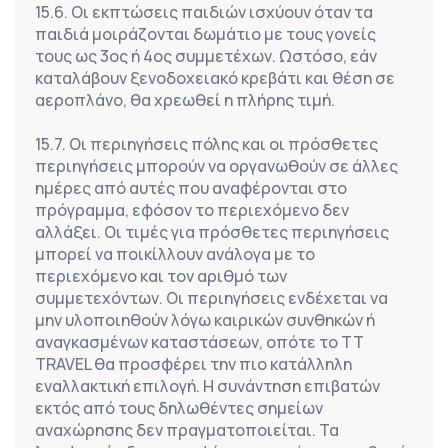
15.6. Οι εκπτώσεις παιδιών ισχύουν όταν τα 
παιδιά μοιράζονται δωμάτιο με τους γονείς 
τους ως 3ος ή 4ος συμμετέχων. Ωστόσο, εάν 
καταλάβουν ξενοδοχειακό κρεβάτι και θέση σε 
αεροπλάνο, θα χρεωθεί η πλήρης τιμή.
15.7. Οι περιηγήσεις πόλης και οι πρόσθετες 
περιηγήσεις μπορούν να οργανωθούν σε άλλες 
ημέρες από αυτές που αναφέρονται στο 
πρόγραμμα, εφόσον το περιεχόμενο δεν 
αλλάξει. Οι τιμές για πρόσθετες περιηγήσεις 
μπορεί να ποικίλλουν ανάλογα με το 
περιεχόμενο και τον αριθμό των 
συμμετεχόντων. Οι περιηγήσεις ενδέχεται να 
μην υλοποιηθούν λόγω καιρικών συνθηκών ή 
αναγκασμένων καταστάσεων, οπότε το TT 
TRAVEL θα προσφέρει την πιο κατάλληλη 
εναλλακτική επιλογή. Η συνάντηση επιβατών 
εκτός από τους δηλωθέντες σημείων 
αναχώρησης δεν πραγματοποιείται. Τα 