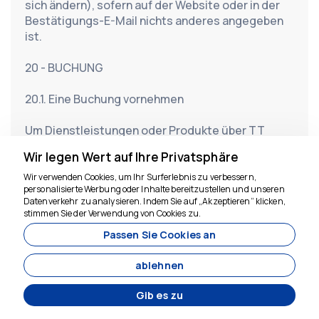
sich ändern), sofern auf der Website oder in der 
Bestätigungs-E-Mail nichts anderes angegeben 
ist.
20 - BUCHUNG
20.1. Eine Buchung vornehmen
Um Dienstleistungen oder Produkte über TT 
Travel zu bestellen, müssen Sie verfügbare 
Wir legen Wert auf Ihre Privatsphäre
Optionen mithilfe der Suchmaschine auf der 
Website finden.
Wir verwenden Cookies, um Ihr Surferlebnis zu verbessern,
personalisierte Werbung oder Inhalte bereitzustellen und unseren
Durch die Auftrags-/Buchungserteilung gemäß 
Datenverkehr zu analysieren. Indem Sie auf „Akzeptieren“ klicken,
der Zahlungsrichtlinie für jedes Produkt: Für die 
Wir sind für Sie da
stimmen Sie der Verwendung von Cookies zu.
sofortige Bestätigung der Bestellung/Buchung 
Passen Sie Cookies an
ist eine Vorauszahlung erforderlich;
ablehnen
B ). Die Zahlung der Servicegebühr ist 
erforderlich, damit TT TRAVEL Ihnen Unterkünfte, 
Gib es zu
medizinische Touren, MICE-Dienste, 
Gruppendienste usw. anbieten kann.