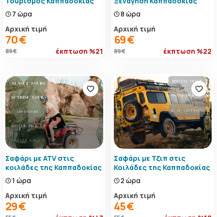
Τουρισμός Καππαδοκίας
Ξενάγηση Καππαδοκίας
7 ώρα
8 ώρα
Αρχική τιμή
Αρχική τιμή
70 €
69 €
έκπτωση %21
έκπτωση %22
89 €
89 €
Σαφάρι με ATV στις
Σαφάρι με Τζιπ στις
κοιλάδες της Καππαδοκίας
Κοιλάδες της Καππαδοκίας
1 ώρα
2 ώρα
Αρχική τιμή
Αρχική τιμή
29 €
45 €