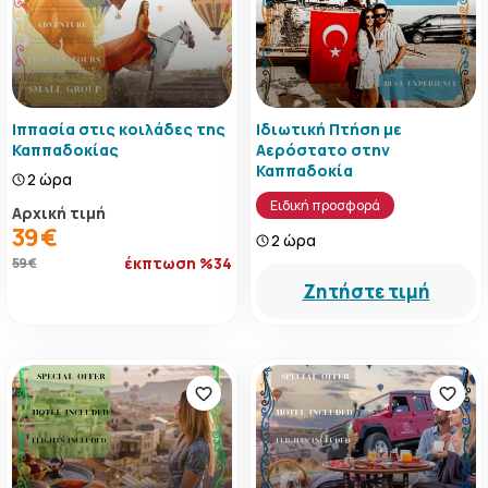
Ιππασία στις κοιλάδες της
Ιδιωτική Πτήση με
Καππαδοκίας
Αερόστατο στην
Καππαδοκία
2 ώρα
Ειδική προσφορά
Αρχική τιμή
39 €
2 ώρα
έκπτωση %34
59 €
Ζητήστε τιμή