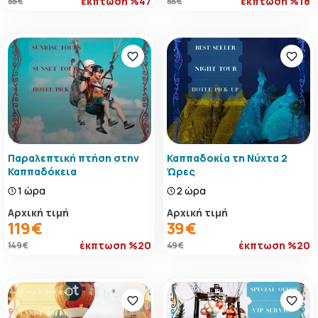
έκπτωση %47
έκπτωση %18
55 €
55 €
Παραλεπτική πτήση στην
Καππαδοκία τη Νύχτα 2
Καππαδόκεια
Ώρες
1 ώρα
2 ώρα
Αρχική τιμή
Αρχική τιμή
119 €
39 €
έκπτωση %20
έκπτωση %20
149 €
49 €