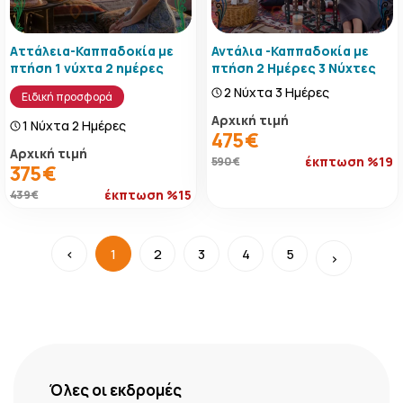
Αττάλεια-Καππαδοκία με
Αντάλια -Καππαδοκία με
πτήση 1 νύχτα 2 ημέρες
πτήση 2 Ημέρες 3 Νύχτες
2 Νύχτα 3 Ημέρες
Ειδική προσφορά
Αρχική τιμή
1 Νύχτα 2 Ημέρες
475 €
Αρχική τιμή
έκπτωση %19
590 €
375 €
έκπτωση %15
439 €
‹
1
2
3
4
5
›
Όλες οι εκδρομές