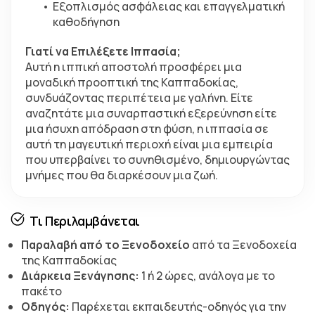
Εξοπλισμός ασφάλειας και επαγγελματική 
καθοδήγηση
Γιατί να Επιλέξετε Ιππασία;
Αυτή η ιππική αποστολή προσφέρει μια 
μοναδική προοπτική της Καππαδοκίας, 
συνδυάζοντας περιπέτεια με γαλήνη. Είτε 
αναζητάτε μια συναρπαστική εξερεύνηση είτε 
μια ήσυχη απόδραση στη φύση, η ιππασία σε 
αυτή τη μαγευτική περιοχή είναι μια εμπειρία 
που υπερβαίνει το συνηθισμένο, δημιουργώντας 
μνήμες που θα διαρκέσουν μια ζωή.
Τι Περιλαμβάνεται
Παραλαβή από το Ξενοδοχείο
από τα Ξενοδοχεία
της Καππαδοκίας
Διάρκεια Ξενάγησης:
1 ή 2 ώρες, ανάλογα με το
πακέτο
Οδηγός:
Παρέχεται εκπαιδευτής-οδηγός για την