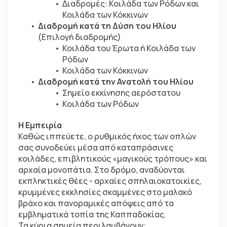
Διαδρομές
: Κοιλάδα των Ρόδων και 
Κοιλάδα των Κόκκινων
Διαδρομή κατά τη Δύση του Ηλίου
(Επιλογή διαδρομής)
Κοιλάδα του Έρωτα ή Κοιλάδα των 
Ρόδων
Κοιλάδα των Κόκκινων
Διαδρομή κατά την Ανατολή του Ηλίου
Σημείο εκκίνησης αερόστατου
Κοιλάδα των Ρόδων
Η Εμπειρία
Καθώς ιππεύετε, ο ρυθμικός ήχος των οπλών 
σας συνοδεύει μέσα από καταπράσινες 
κοιλάδες, επιβλητικούς «μαγικούς τρόπους» και 
αρχαία μονοπάτια. Στο δρόμο, αναδύονται 
εκπληκτικές θέες - αρχαίες σπηλαιοκατοικίες, 
κρυμμένες εκκλησίες σκαμμένες στο μαλακό 
βράχο και πανοραμικές απόψεις από τα 
εμβληματικά τοπία της Καππαδοκίας.
Τα κύρια σημεία περιλαμβάνουν: