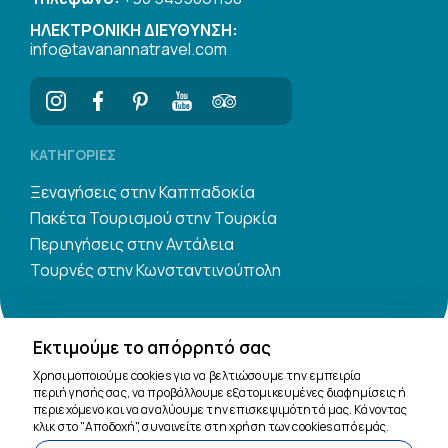
ΗΛΕΚΤΡΟΝΙΚΗ ΔΙΕΥΘΥΝΣΗ:
info@tavanannatravel.com
ΚΑΤΗΓΟΡΊΕΣ
Ξεναγήσεις στην Καππαδοκία
Πακέτα Τουρισμού στην Τουρκία
Περιηγήσεις στην Αντάλεια
Τουρνές στην Κωνσταντινούπολη
Εκτιμούμε το απόρρητό σας
Χρησιμοποιούμε cookies για να βελτιώσουμε την εμπειρία
περιήγησής σας, να προβάλλουμε εξατομικευμένες διαφημίσεις ή
Είμαστε εδώ για
περιεχόμενο και να αναλύουμε την επισκεψιμότητά μας. Κάνοντας
βοήθεια
κλικ στο "Αποδοχή", συναινείτε στη χρήση των cookies από εμάς.