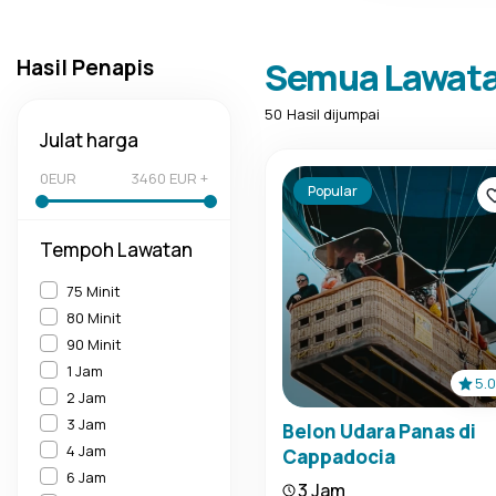
Hasil Penapis
Semua Lawat
50
Hasil dijumpai
Julat harga
0EUR
3460 EUR +
Popular
Tempoh Lawatan
75 Minit
80 Minit
90 Minit
1 Jam
5.
2 Jam
3 Jam
Belon Udara Panas di
4 Jam
Cappadocia
6 Jam
3 Jam