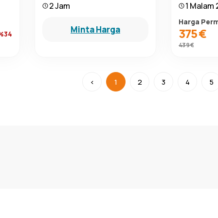
2 Jam
1 Malam 2
Harga Per
Minta Harga
375 €
 %34
439 €
‹
1
2
3
4
5