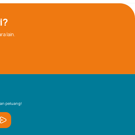
i?
a lain.
an peluang!