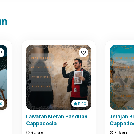
an
00
5.00
Lawatan Merah Panduan
Jelajah B
Cappadocia
Cappado
6 Jam
7 Jam