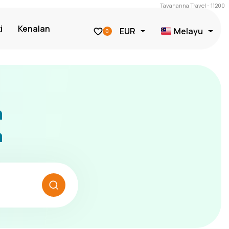
Tavananna Travel - 11200
i
Kenalan
EUR
Melayu
0
n
a