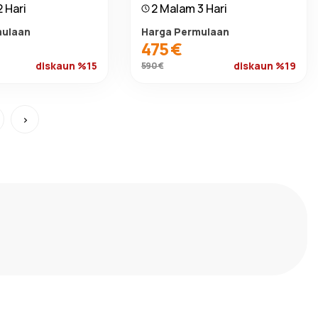
 Hari
2 Malam 3 Hari
mulaan
Harga Permulaan
475 €
diskaun %15
diskaun %19
590 €
›