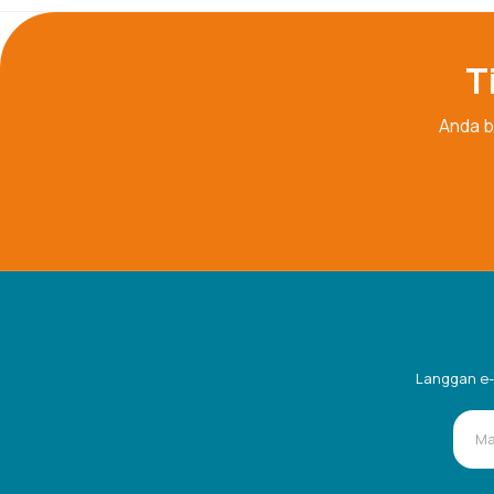
T
Anda b
Langgan e-