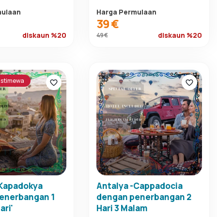
mulaan
Harga Permulaan
39 €
diskaun %20
diskaun %20
49 €
istimewa
-Kapadokya
Antalya -Cappadocia
enerbangan 1
dengan penerbangan 2
ari'
Hari 3 Malam