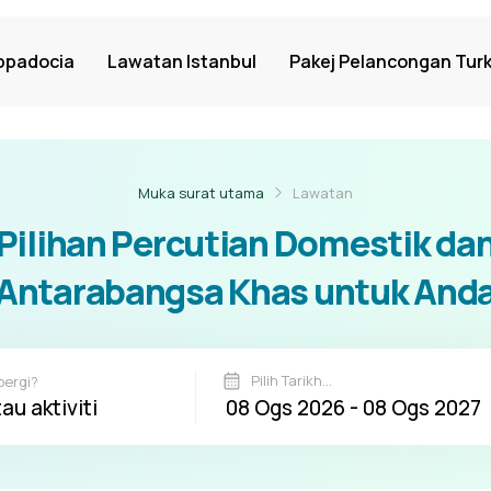
ppadocia
Lawatan Istanbul
Pakej Pelancongan Turk
Muka surat utama
Lawatan
Pilihan Percutian Domestik da
Antarabangsa Khas untuk And
Pilih Tarikh...
pergi?
au aktiviti