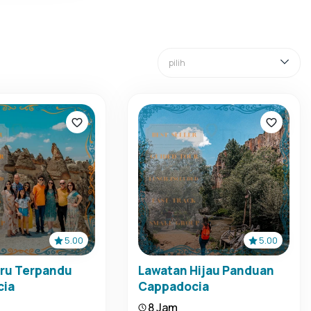
5.00
5.00
iru Terpandu
Lawatan Hijau Panduan
cia
Cappadocia
8 Jam