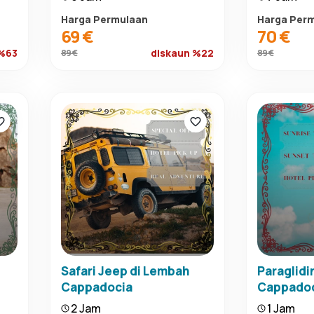
Harga Permulaan
Harga Per
69 €
70 €
 %63
diskaun %22
89 €
89 €
Safari Jeep di Lembah
Paraglidi
Cappadocia
Cappado
2 Jam
1 Jam