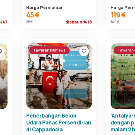
Harga Permulaan
Harga Per
45 €
119 €
 %47
diskaun %18
55 €
149 €
Tawaran istimewa
Tawaran 
Penerbangan Belon
'Antalya
Udara Panas Persendirian
dengan p
di Cappadocia
malam 2 h