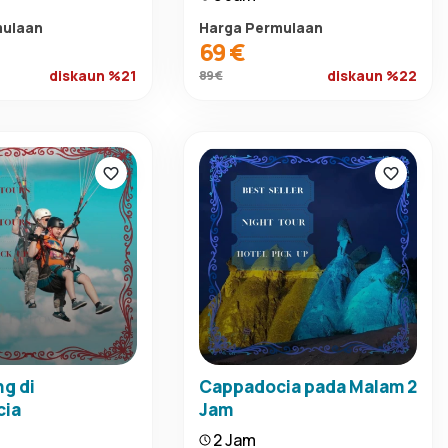
mulaan
Harga Permulaan
69 €
diskaun %21
diskaun %22
89 €
ng di
Cappadocia pada Malam 2
cia
Jam
2 Jam