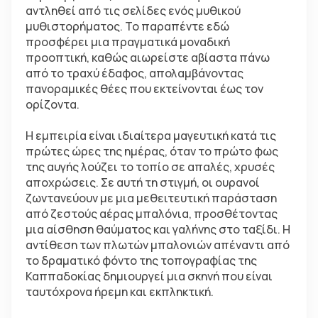
αντληθεί από τις σελίδες ενός μυθικού 
μυθιστορήματος. Το παραπέντε εδώ 
προσφέρει μια πραγματικά μοναδική 
προοπτική, καθώς αιωρείστε αβίαστα πάνω 
από το τραχύ έδαφος, απολαμβάνοντας 
πανοραμικές θέες που εκτείνονται έως τον 
ορίζοντα.
Η εμπειρία είναι ιδιαίτερα μαγευτική κατά τις 
πρώτες ώρες της ημέρας, όταν το πρώτο φως 
της αυγής λούζει το τοπίο σε απαλές, χρυσές 
αποχρώσεις. Σε αυτή τη στιγμή, οι ουρανοί 
ζωντανεύουν με μια μεθειτευτική παράσταση 
από ζεστούς αέρας μπαλόνια, προσθέτοντας 
μια αίσθηση θαύματος και γαλήνης στο ταξίδι. Η 
αντίθεση των πλωτών μπαλονιών απέναντι από 
το δραματικό φόντο της τοπογραφίας της 
Καππαδοκίας δημιουργεί μια σκηνή που είναι 
ταυτόχρονα ήρεμη και εκπληκτική.