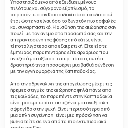
Υποστηριζόμενο από εξειδικευμένους 
πιλότους και σύγχρονο εξοπλισμό, το 
παραπέντε στην Καππαδοκία έχει σχεδιαστεί 
έτσι ώστε να είναι όσο το δυνατόν πιο ασφαλές 
και συναρπαστικό. Η αίσθηση της αιώρησης σαν 
πουλί, με τον άνεμο στο πρόσωπό σας και την 
απεραντοσύνη της φύσης από κάτω, είναι 
τίποτα λιγότερο από εξαιρετική. Είτε είστε 
έμπειρος παραπεντάρης είτε αρχάριος που 
αναζητά μια αξέχαστη περιπέτεια, αυτή η 
δραστηριότητα προσφέρει μια βαθιά σύνδεση 
με την αγνή ομορφιά της Καππαδοκίας.
Από την αδρεναλίνη της απογείωσης μέχρι τις 
ήρεμες στιγμές της αιώρησης ψηλά πάνω από 
τις κοιλάδες, το παραπέντε στην Καππαδοκία 
είναι μια εμπειρία που αφήνει μια ανεξίτηλη 
σφραγίδα στην ψυχή. Είναι περισσότερα από 
μια απλή συγκίνηση; είναι μια πρόσκληση να 
βυθιστείτε σε ένα από τα πιο εντυπωσιακά 
τοπία της Γης.