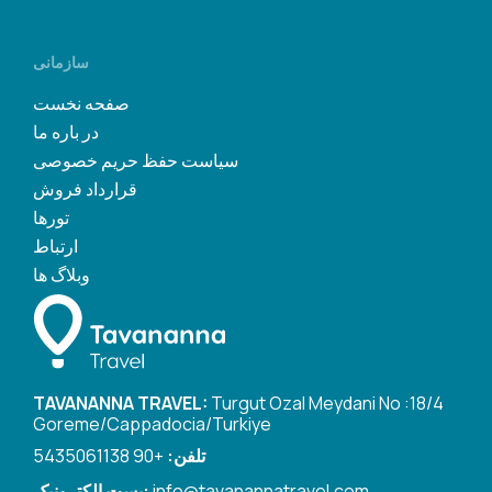
سازمانی
صفحه نخست
در باره ما
سیاست حفظ حریم خصوصی
قرارداد فروش
تورها
ارتباط
وبلاگ ها
TAVANANNA TRAVEL:
Turgut Ozal Meydani No :18/4
Goreme/Cappadocia/Turkiye
تلفن:
+90 5435061138
info@tavanannatravel.com
پست الکترونیک: