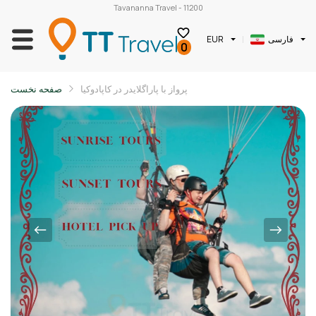
Tavananna Travel - 11200
فارسی
EUR
0
پرواز با پاراگلایدر در کاپادوکیا
صفحه نخست