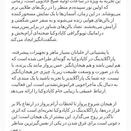
این تجربه به ویژه در ساعات اولیه صبح جادویی است، زمانی 
که اولین نور سپیده‌دم منظر را در رنگ‌های طلایی نرم 
می‌پوشاند. در این زمان، آسمان‌ها با یک نمایش مسحورکننده 
از بالن‌های هوایی زنده می‌شوند و به سفر حس شگفتی و 
آرامش می‌بخشند. تضاد بالن‌های شناور در برابر پس‌زمینه 
دراماتیک توپوگرافی کاپادوکیا صحنه‌ای آرام‌بخش و 
شگفت‌انگیز ایجاد می‌کند.
با پشتیبانی از خلبانان بسیار ماهر و تجهیزات پیشرفته، 
پاراگلایدینگ در کاپادوکیا به گونه‌ای طراحی شده است که 
هم ایمن باشد و هم هیجان‌انگیز. حس پرواز مانند یک پرنده، با 
باد در صورت و وسعت طبیعت زیر پا، چیزی جز هیجان‌انگیز 
نیست. چه شما یک پاراگلایدیر با تجربه باشید یا یک مبتدی که 
به دنبال یک ماجراجویی فراموش‌نشدنی است، این فعالیت 
ارتباط عمیقی با زیبایی خام کاپادوکیا را ارائه می‌دهد.
از هیجان شروع پرواز تا لحظات آرام پرواز در ارتفاع بالا بر 
فراز دره‌ها، پاراگلایدینگ در کاپادوکیا تجربه‌ای است که اثری 
ناگذر بر روح می‌گذارد. این بیشتر از یک هیجان است؛ این 
دعوتی است برای غرق شدن در یکی از نفس‌گیرترین مناظر 
زمین.