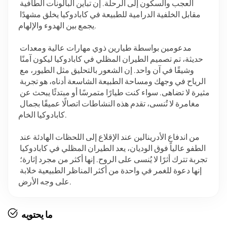
العجب والسكون إلى الرحلة. إن تباين البالونات الطافية 
مقابل الخلفية الدرامية للطبيعة في كابادوكيا يخلق مشهدًا 
يجمع بين الهدوء والإلهام.
مدعومين بواسطة طيارين ذوي مهارات عالية ومعدات 
حديثة، تم تصميم الطيران المظلي في كابادوكيا ليكون آمنًا 
وشيقًا في آن واحد. إن الشعور بالتحليق مثل الطيور، مع 
الرياح في وجهك ومساحة الطبيعة الشاسعة أدناه، هو تجربة 
مثيرة لا تضاهى. سواء كنت طيارًا متمرسًا أو مبتدئًا يبحث عن 
مغامرة لا تُنسى، تقدم هذه النشاطات اتصالًا عميقًا بجمال 
كابادوكيا الخام.
من اندفاع الأدرينالين عند الإقلاع إلى اللحظات الهادئة عند 
الطفو عالياً فوق الوديان، يعد الطيران المظلي في كابادوكيا 
تجربة تترك أثرًا لا يُنسى على الروح. إنها أكثر من مجرد إثارة؛ 
إنها دعوة للغمر في واحدة من أكثر المناظر الطبيعية خلابة 
على وجه الأرض.
ما يحتويه