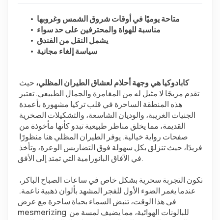
متاحة يوميًا في أوقات شروق الشمس وغروبها
مناسبة للهواة والمحترفين على حد سواء
يشمل النقل من الفندق
سياسة إلغاء مجانية
كابادوكيا هي وجهة أحلام لعشاق الطيران المظلي،
 حيث 
تقدم مزيجًا لا مثيل له من المغامرة والجمال الطبيعي. تعتبر 
هذه المنطقة الساحرة في قلب تركيا مشهورة بأعمدة 
الجنيات الغريبة، والوديان الشاسعة، والتشكيلات الصخرية 
القديمة، مما يخلق مناظر طبيعية تبدو كأنها مأخوذة من 
صفحات رواية خيالية. يوفر الطيران المظلي هنا منظورًا 
فريدًا، حيث تنزلق بكل سهولة فوق التضاريس الوعرة، وتأخذ 
في الآفاق البانورامية التي تمتد إلى الأفق.
تكون التجربة سحرية بشكل خاص في ساعات الصباح الباكر، 
عندما يغمر الضوء الأول للفجر المشهد بألوان ذهبية ناعمة. 
في هذا الوقت، تنبض السماء بحياة ساحرة مع عرض 
mesmerizing للبالونات الهوائية، مما يضيف لمسة من 