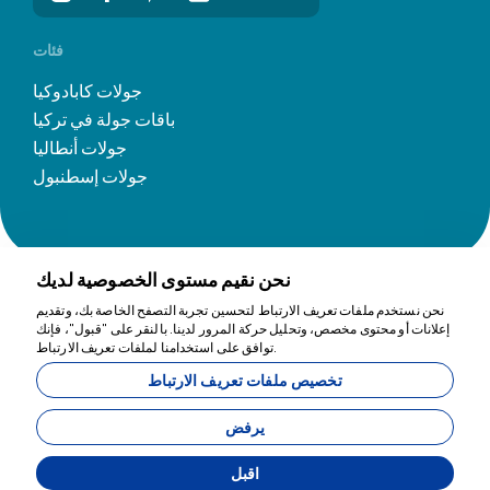
فئات
جولات كابادوكيا
باقات جولة في تركيا
جولات أنطاليا
جولات إسطنبول
نحن نقيم مستوى الخصوصية لديك
نحن نستخدم ملفات تعريف الارتباط لتحسين تجربة التصفح الخاصة بك، وتقديم
إعلانات أو محتوى مخصص، وتحليل حركة المرور لدينا. بالنقر على "قبول"، فإنك
نحن هنا للمساعدة
توافق على استخدامنا لملفات تعريف الارتباط.
تخصيص ملفات تعريف الارتباط
11200
Tavananna Travel - 11200
يرفض
اقبل
طورت بواسطة