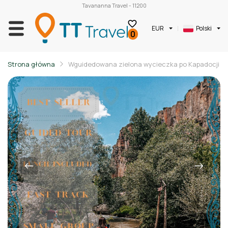
Tavananna Travel - 11200
EUR
Polski
0
Strona główna
Wguidedowana zielona wycieczka po Kapadocji