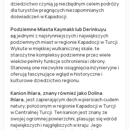
dziedzictwo czynią ją niezbędnym celem podróży 
dla turystów pragnących niezapomnianych 
doświadczeń w Kapadocji.
Podziemne Miasta Kaymaklı lub Derinkuyu 
są 
jednymi z najsłynniejszych i największych 
podziemnych miast w regionie Kapadocji w Turcji. 
Wykute w miękkiej wulkanicznej skale, te 
starożytne kompleksy podziemne przez wiele 
wieków pełniły funkcje schronienia i obrony. 
Stanowią one niezwykłe osiągnięcia inżynieryjne i 
oferują fascynujące wgląd w historyczne i 
kulturowe dziedzictwo regionu.
Kanion Ihlara, znany również jako Dolina 
Ihlara,
 jest zapierającym dech w piersiach cudem 
natury, położonym w regionie Kapadocji w Turcji 
w Centralnej Turcji. Ten kanion jest znany ze 
swojej ogromnej powierzchni, plasując się wśród 
największych i najgłębszych w kraju. Jego 