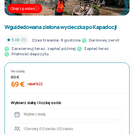
Obejrzyj wideo
Wguidedowana zielona wycieczka po Kapadocji
5.00
(1)
Czas trwania:
8 godzina
Darmowy zwrot
Zarezerwuj teraz, zapłać później
Zapłać teraz
Płatność depozytu
Na osobę
89 €
69 €
rabat %22
Wybierz datę i liczbę osób
Wybierz datę
1 Dorosły, 0 Dziecko, 0 Dziecko