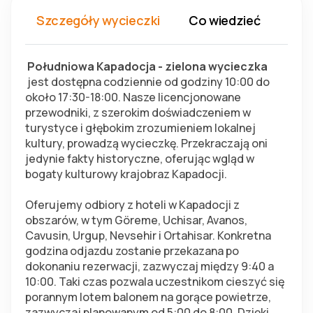
Szczegóły wycieczki
Co wiedzieć
Co 
 Południowa Kapadocja - zielona wycieczka 
 jest dostępna codziennie od godziny 10:00 do 
około 17:30-18:00. Nasze licencjonowane 
przewodniki, z szerokim doświadczeniem w 
turystyce i głębokim zrozumieniem lokalnej 
kultury, prowadzą wycieczkę. Przekraczają oni 
jedynie fakty historyczne, oferując wgląd w 
bogaty kulturowy krajobraz Kapadocji.
Oferujemy odbiory z hoteli w Kapadocji z 
obszarów, w tym Göreme, Uchisar, Avanos, 
Cavusin, Urgup, Nevsehir i Ortahisar. Konkretna 
godzina odjazdu zostanie przekazana po 
dokonaniu rezerwacji, zazwyczaj między 9:40 a 
10:00. Taki czas pozwala uczestnikom cieszyć się 
porannym lotem balonem na gorące powietrze, 
zazwyczaj planowanym od 5:00 do 8:00. Dzięki 