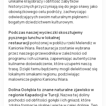
unikalne krajobrazy i obfitość zabytków 
historycznych przyczyniają się do jego sławy jako 
obowiązkowego celu podróży, zachwycając 
odwiedzających swoim naturalnym pięknem i 
bogatym dziedzictwem kulturowym.
Podczas naszej wycieczki skosztujemy 
pysznego lunchu w lokalnej 
restauracji
 położonej w pobliżu rzeki Melendiz w 
Kanionie Ihlara. Restauracja zostanie wybrana 
przez naszego przewodnika w zależności od 
programu i ich uznania, zapewniając autentyczne 
kulinarne doświadczenie, które uzupełni naszą 
trasę. Dzięki temu będziemy mogli delektować się 
lokalnymi smakami regionu, podziwiając 
malownicze piękno Kanionu Ihlara.
Dolina Gołębia to znane naturalne zjawisko w 
regionie Kapadocji w Turcji. 
Nazwa tej doliny 
pochodzi od obfitości gołębi i ich gniazd, które 
zdobią formacje skalne i wieże w całej dolinie. Ten 