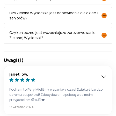
Czy Zielona Wycieczka jest odpowiednia dla dzieci i
seniorów?
Czy konieczne jest wcześniejsze zarezerwowanie
Zielonej Wycieczki?
Uwagi (1)
janet low.
Kocham to Pary Mieliśmy wspaniały czas! Dziękuję bardzo
całemu zespołowi! Zdecydowanie polecę was moim
przyjaciołom 😊🙏🏻❤️
13 wrzesień 2024