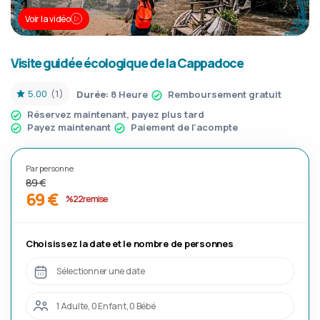
Voir la vidéo
Visite guidée écologique de la Cappadoce
5.00
(1)
Durée:
8 Heure
Remboursement gratuit
Réservez maintenant, payez plus tard
Payez maintenant
Paiement de l'acompte
Par personne
89 €
69 €
%22 remise
Choisissez la date et le nombre de personnes
Sélectionner une date
1 Adulte, 0 Enfant, 0 Bébé