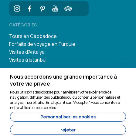
CATÉGORIES
Tours en Cappadoce
Forfaits de voyage en Turquie
Visites d'Antalya
Visites à Istanbul
Nous accordons une grande importance à
votre vie privée
Nous utilisons des cookies pour améliorer votre expérience de
navigation, diffuser des publicités ou du contenu personnalisés et
Nous sommes là pour
analyser notre trafic. En cliquant sur "Accepter", vous consentez à
vous aider
notre utilisation des cookies.
Personnaliser les cookies
11200
Tavananna Travel - 11200
rejeter