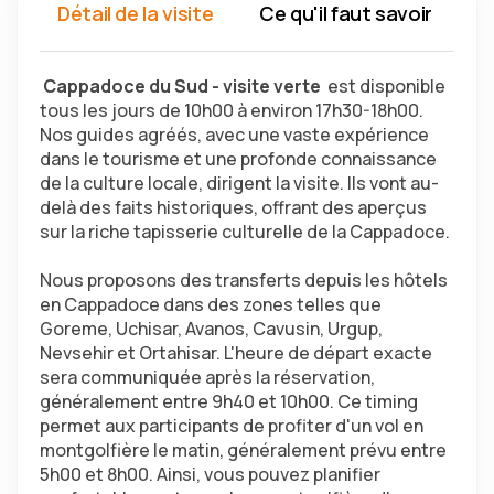
Détail de la visite
Ce qu'il faut savoir
Q
 Cappadoce du Sud - visite verte 
 est disponible 
tous les jours de 10h00 à environ 17h30-18h00. 
Nos guides agréés, avec une vaste expérience 
dans le tourisme et une profonde connaissance 
de la culture locale, dirigent la visite. Ils vont au-
delà des faits historiques, offrant des aperçus 
sur la riche tapisserie culturelle de la Cappadoce.
Nous proposons des transferts depuis les hôtels 
en Cappadoce dans des zones telles que 
Goreme, Uchisar, Avanos, Cavusin, Urgup, 
Nevsehir et Ortahisar. L'heure de départ exacte 
sera communiquée après la réservation, 
généralement entre 9h40 et 10h00. Ce timing 
permet aux participants de profiter d'un vol en 
montgolfière le matin, généralement prévu entre 
5h00 et 8h00. Ainsi, vous pouvez planifier 