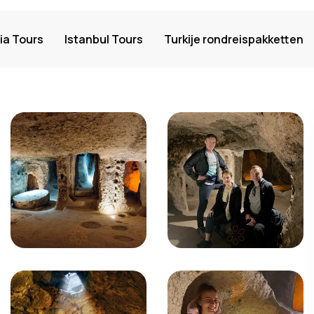
a Tours
Istanbul Tours
Turkije rondreispakketten