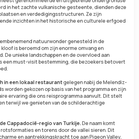
meest gerenommeerde en uitgebreide ondergrondse 
rd in het zachte vulkanische gesteente, dienden deze 
aatsen en verdedigingsstructuren. Ze zijn 
nde inzichten in het historische en culturele erfgoed 
adembenemend natuurwonder genesteld in de 
e kloof is beroemd om zijn enorme omvang en 
nd. De unieke landschappen en de overvloed aan 
ls een must-visit bestemming, die bezoekers betovert 
oed.
h in een lokaal restaurant
 gelegen nabij de Melendiz-
 gids worden gekozen op basis van het programma en zijn 
ire ervaring die ons reisprogramma aanvult. Dit stelt 
en terwijl we genieten van de schilderachtige 
 de Cappadocië-regio van Turkije. 
De naam komt 
rotsformaties en torens door de vallei sieren. Dit 
charme en aantrekkingskracht toe aan Pigeon Valley, 