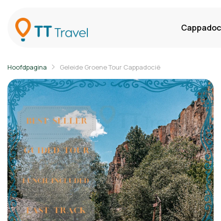
Cappadoci
Hoofdpagina
Geleide Groene Tour Cappadocië