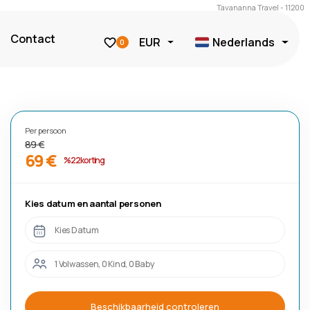
Tavananna Travel - 11200
Contact
EUR
Nederlands
0
Per persoon
89 €
69 €
%22 korting
Kies datum en aantal personen
Kies Datum
1 Volwassen, 0 Kind, 0 Baby
Beschikbaarheid controleren