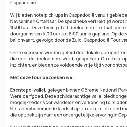
Cappadocië.
Wij bieden hotelpick-ups in Cappadocië vanuit gebiede
Nevşehir en Ortahisar. De specifieke vertrektijd word
10:00 uur. Deze timing stelt deelnemers in staat om te
doorgaans van 5:00 uur tot 8:00 uur is gepland. Op dez
ballonvaart, gevolgd door de Zuid-Cappadocië Tour v
Onze excursies worden geleid door lokale geregistreerd
die door de deelnemers wordt gesproken. Op elke stop 
inzichten, en bieden ze voldoende vrije tijd voor onts
Met deze tour bezoeken we:
Esentepe-vallei,
 gelegen binnen Göreme National Park
Werelderfgoed. Deze schilderachtige vallei biedt ongeë
mogelijkheden voor wandelen en verkenning te midden 
Het adembenemende landschap en de rijke erfgoed mak
die op zoek zijn naar een onvergetelijke ervaring in Ca