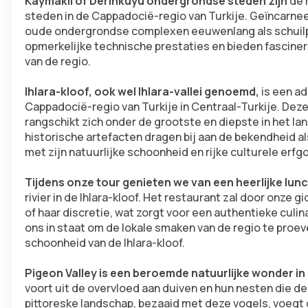
Kaymaklı of Derinkuyu ondergrondse steden zijn 
de 
steden in de Cappadocië-regio van Turkije. Geïncarnee
oude ondergrondse complexen eeuwenlang als schuilpl
opmerkelijke technische prestaties en bieden fascinere
van de regio.
Ihlara-kloof, ook wel Ihlara-vallei genoemd,
 is een 
Cappadocië-regio van Turkije in Centraal-Turkije. Dez
rangschikt zich onder de grootste en diepste in het la
historische artefacten dragen bij aan de bekendheid a
met zijn natuurlijke schoonheid en rijke culturele erfg
Tijdens onze tour genieten we van een heerlijke lunc
rivier in de Ihlara-kloof. Het restaurant zal door onze
of haar discretie, wat zorgt voor een authentieke culina
ons in staat om de lokale smaken van de regio te proev
schoonheid van de Ihlara-kloof.
Pigeon Valley is een beroemde natuurlijke wonder in
voort uit de overvloed aan duiven en hun nesten die de 
pittoreske landschap, bezaaid met deze vogels, voegt 