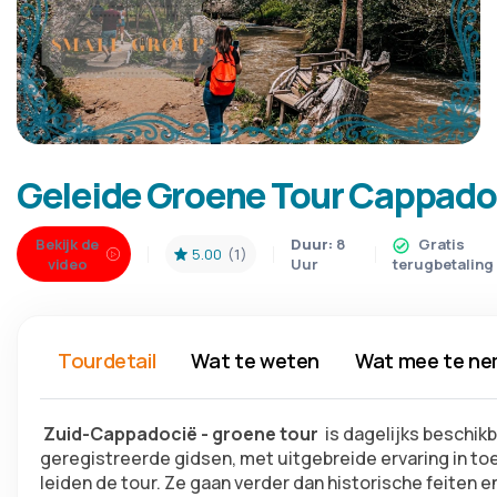
Geleide Groene Tour Cappado
Bekijk de
Duur:
8
Gratis
5.00
(1)
video
Uur
terugbetaling
Tourdetail
Wat te weten
Wat mee te n
 Zuid-Cappadocië - groene tour 
 is dagelijks beschik
geregistreerde gidsen, met uitgebreide ervaring in toe
leiden de tour. Ze gaan verder dan historische feiten en 