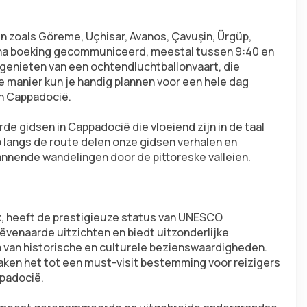
n zoals Göreme, Uçhisar, Avanos, Çavuşin, Ürgüp, 
t na boeking gecommuniceerd, meestal tussen 9:40 en 
 genieten van een ochtendluchtballonvaart, die 
e manier kun je handig plannen voor een hele dag 
an Cappadocië.
e gidsen in Cappadocië die vloeiend zijn in de taal 
langs de route delen onze gidsen verhalen en 
pannende wandelingen door de pittoreske valleien.
, heeft de prestigieuze status van UNESCO 
venaarde uitzichten en biedt uitzonderlijke 
van historische en culturele bezienswaardigheden. 
en het tot een must-visit bestemming voor reizigers 
ppadocië.