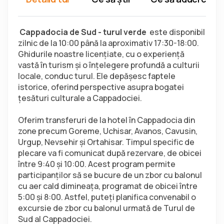
 Cappadocia de Sud - turul verde 
 este disponibil 
zilnic de la 10:00 până la aproximativ 17:30-18:00. 
Ghidurile noastre licențiate, cu o experiență 
vastă în turism și o înțelegere profundă a culturii 
locale, conduc turul. Ele depășesc faptele 
istorice, oferind perspective asupra bogatei 
țesături culturale a Cappadociei.
Oferim transferuri de la hotel în Cappadocia din 
zone precum Goreme, Uchisar, Avanos, Cavusin, 
Urgup, Nevsehir și Ortahisar. Timpul specific de 
plecare va fi comunicat după rezervare, de obicei 
între 9:40 și 10:00. Acest program permite 
participanților să se bucure de un zbor cu balonul 
cu aer cald dimineața, programat de obicei între 
5:00 și 8:00. Astfel, puteți planifica convenabil o 
excursie de zbor cu balonul urmată de Turul de 
Sud al Cappadociei.