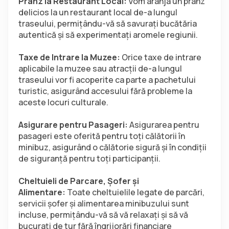
Prânz la Restaurant Local: 
Vom aranja un prânz 
delicios la un restaurant local de-a lungul 
traseului, permițându-vă să savurați bucătăria 
autentică și să experimentați aromele regiunii.
Taxe de Intrare la Muzee:
 Orice taxe de intrare 
aplicabile la muzee sau atracții de-a lungul 
traseului vor fi acoperite ca parte a pachetului 
turistic, asigurând accesului fără probleme la 
aceste locuri culturale.
Asigurare pentru Pasageri:
 Asigurarea pentru 
pasageri este oferită pentru toți călătorii în 
minibuz, asigurând o călătorie sigură și în condiții 
de siguranță pentru toți participanții.
Cheltuieli de Parcare, Șofer și 
Alimentare:
 Toate cheltuielile legate de parcări, 
servicii șofer și alimentarea minibuzului sunt 
incluse, permițându-vă să vă relaxați și să vă 
bucurați de tur fără îngrijorări financiare 