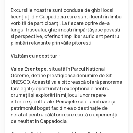
Excursiile noastre sunt conduse de ghizi locali 
licențiați din Cappadocia care sunt fluenti în limba 
vorbită de participanți. La fiecare oprire de-a 
lungul traseului, ghizii noștri împărtășesc povești 
și perspective, oferind timp liber suficient pentru 
plimbări relaxante prin văile pitorești.
Vizităm cu acest tur :
Valea Esentepe,
 situată în Parcul Național 
Göreme, deține prestigioasa denumire de Sit 
UNESCO. Această vale pitorească oferă panorame 
fără egal și oportunități excepționale pentru 
drumeții și explorări în mijlocul unor repere 
istorice și culturale. Peisajele sale uimitoare și 
patrimoniul bogat fac din ea o destinație de 
neratat pentru călătorii care caută o experiență 
de neuitat în Cappadocia.