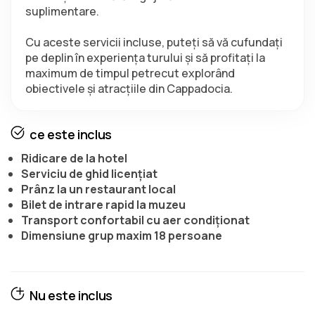
suplimentare.
Cu aceste servicii incluse, puteți să vă cufundați 
pe deplin în experiența turului și să profitați la 
maximum de timpul petrecut explorând 
obiectivele și atracțiile din Cappadocia.
ce este inclus
Ridicare de la hotel
Serviciu de ghid licențiat
Prânz la un restaurant local
Bilet de intrare rapid la muzeu
Transport confortabil cu aer condiționat
Dimensiune grup maxim 18 persoane
Nu este inclus