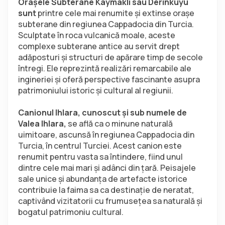
Orașele Subterane Kaymaklı sau Derinkuyu 
sunt 
printre cele mai renumite și extinse orașe 
subterane din regiunea Cappadocia din Turcia. 
Sculptate în roca vulcanică moale, aceste 
complexe subterane antice au servit drept 
adăposturi și structuri de apărare timp de secole 
întregi. Ele reprezintă realizări remarcabile ale 
ingineriei și oferă perspective fascinante asupra 
patrimoniului istoric și cultural al regiunii.
Canionul Ihlara, cunoscut și sub numele de 
Valea Ihlara,
 se află ca o minune naturală 
uimitoare, ascunsă în regiunea Cappadocia din 
Turcia, în centrul Turciei. Acest canion este 
renumit pentru vasta sa întindere, fiind unul 
dintre cele mai mari și adânci din țară. Peisajele 
sale unice și abundanța de artefacte istorice 
contribuie la faima sa ca destinație de neratat, 
captivând vizitatorii cu frumusețea sa naturală și 
bogatul patrimoniu cultural.