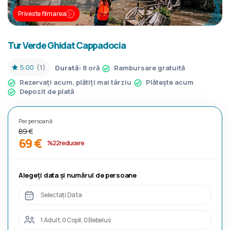
Priveste filmarea
Tur Verde Ghidat Cappadocia
5.00
(1)
Durată:
8 oră
Rambursare gratuită
Rezervați acum, plătiți mai târziu
Plătește acum
Depozit de plată
Per persoană
89 €
69 €
%22 reducere
Alegeți data și numărul de persoane
Selectați Data
1 Adult, 0 Copil, 0 Bebelus