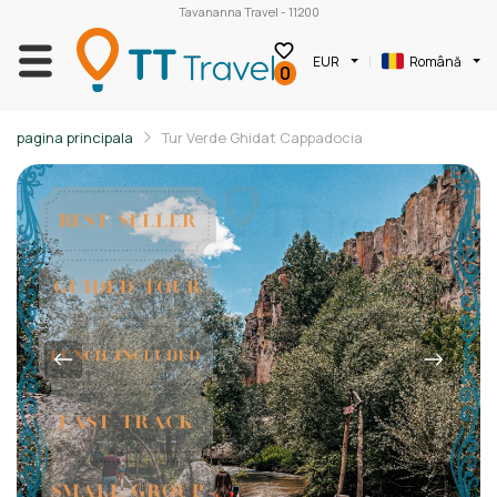
Tavananna Travel - 11200
EUR
Română
0
pagina principala
Tur Verde Ghidat Cappadocia