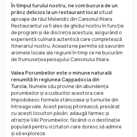
În timpul turului nostru, ne vom bucura de un 
prânz delicios la un restaurant local
 situat 
aproape de râul Melendiz din Canionul Ihlara. 
Restaurantul va fi ales de ghidul nostru în funcție 
de program și de discreția acestuia, asigurând o 
experiență culinară autentică care completează 
itinerariul nostru. Aceasta ne permite să savurăm 
aromele locale ale regiunii în timp ce ne bucurăm 
de frumusețea peisajului Canionului Ihlara.
Valea Porumbeilor este o minune naturală 
renumită în regiunea Cappadocia din 
Turcia. 
Numele său provine din abundența 
porumbeilor și a cuiburilor acestora care 
împodobesc formele stâncoase și turnurile din 
întreaga vale. Acest peisaj pitorească, presărat 
cu acești locuitori păsări, adaugă farmec și 
atracție Văii Porumbeilor, făcând-o o destinație 
populară pentru vizitatori care doresc să admire 
și să exploreze.