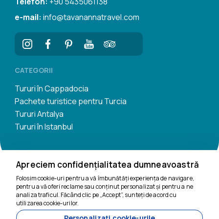
Telefon:
+90 5435061138
e-mail:
info@tavanannatravel.com
CATEGORII
Tururi în Cappadocia
Pachete turistice pentru Turcia
Tururi Antalya
Tururi în Istanbul
Apreciem confidențialitatea dumneavoastră
Folosim cookie-uri pentru a vă îmbunătăți experiența de navigare,
pentru a vă oferi reclame sau conținut personalizat și pentru a ne
Suntem aici să te
analiza traficul. Făcând clic pe „Accept”, sunteți de acord cu
ajutăm
utilizarea cookie-urilor.
Personalizați cookie-urile