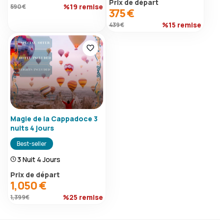
Prix ​​de départ
%19 remise
590 €
375 €
%15 remise
439 €
Magie de la Cappadoce 3
nuits 4 jours
Best-seller
3 Nuit 4 Jours
Prix ​​de départ
1,050 €
%25 remise
1,399 €