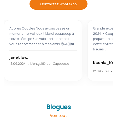
Contactez WhatsApp
Adores Couples Nous avons passé un
Grande expéri
moment merveilleux ! Merci beaucoup à
2024 • Couple
toute l'équipe ! Je vais certainement
paquet de ser
vous recommander à mes amis 😊🙏🏻❤️
cette entrepris
bleues...
janet low.
Ksenia_Kra
13.09.2024
Montgolfière en Cappadoce
Vi
12.09.2024
C
Blogues
Voir tout