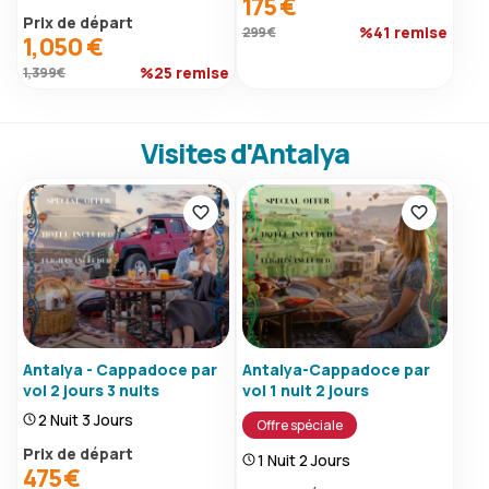
175 €
Prix ​​de départ
%41 remise
299 €
1,050 €
%25 remise
1,399 €
Visites d'Antalya
Antalya - Cappadoce par
Antalya-Cappadoce par
vol 2 jours 3 nuits
vol 1 nuit 2 jours
2 Nuit 3 Jours
Offre spéciale
Prix ​​de départ
1 Nuit 2 Jours
475 €