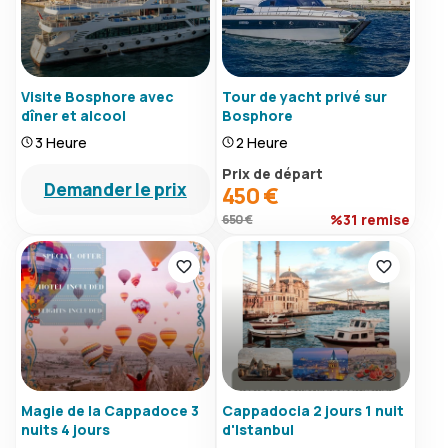
Visite Bosphore avec
Tour de yacht privé sur
dîner et alcool
Bosphore
3 Heure
2 Heure
Prix ​​de départ
Demander le prix
450 €
%31 remise
650 €
Magie de la Cappadoce 3
Cappadocia 2 jours 1 nuit
nuits 4 jours
d'Istanbul