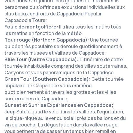
vous pouvez rejoindre nos groupes de maximum 15
personnes ou s'offrir des excursions individuelles aux
plus beaux endroits de Cappadocia.Popular
Cappadocia Tours;
Foule de montgolfière:
Il a lieu tous les matins tous
les matins en fonction de la météo.
Tour rouge (Northern Cappadocia):
Une tournée
guidée très populaire se déroule quotidiennement à
travers les musées et Vallées de Cappadoce.
Blue Tour (l'autre Cappadocia):
L'itinéraire de cette
tournée inhabituelle comprend des villes souterraines,
Canyons et vues panoramiques de la Cappadoce
Green Tour (Southern Cappadocia):
Cette tournée
populaire de Cappadoce vous emmène
quotidiennement à travers les grottes et les villes
souterraines de Cappadoce.
Sunset et Sunrise Expériences en Cappadoce;
Jeep Safari, quad le vélo dans les vallées, l'équitation,
le pique-nique au lever du soleil près des ballons et du
vin de coucher La dégustation dans la vallée rouge
vous permettra de passer un temps bien rempli en