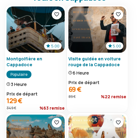
5.00
5.00
Montgolfière en
Visite guidée en voiture
Cappadoce
rouge de la Cappadoce
6 Heure
Populaire
Prix ​​de départ
3 Heure
69 €
Prix ​​de départ
%22 remise
89 €
129 €
%63 remise
349 €