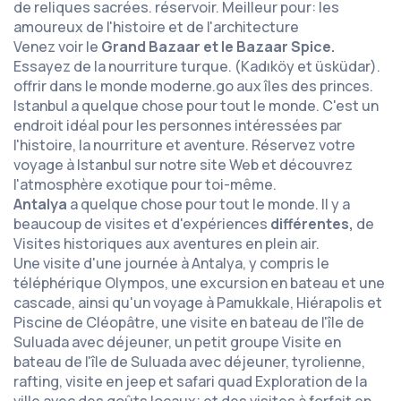
de reliques sacrées. réservoir. Meilleur pour: les
amoureux de l'histoire et de l'architecture
Venez voir le
Grand Bazaar et le Bazaar Spice.
Essayez de la nourriture turque. (Kadıköy et üsküdar).
offrir dans le monde moderne.go aux îles des princes.
Istanbul a quelque chose pour tout le monde. C'est un
endroit idéal pour les personnes intéressées par
l'histoire, la nourriture et aventure. Réservez votre
voyage à Istanbul sur notre site Web et découvrez
l'atmosphère exotique pour toi-même.
Antalya
a quelque chose pour tout le monde. Il y a
beaucoup de visites et d'expériences
différentes,
de
Visites historiques aux aventures en plein air.
Une visite d'une journée à Antalya, y compris le
téléphérique Olympos, une excursion en bateau et une
cascade, ainsi qu'un voyage à Pamukkale, Hiérapolis et
Piscine de Cléopâtre, une visite en bateau de l'île de
Suluada avec déjeuner, un petit groupe Visite en
bateau de l'île de Suluada avec déjeuner, tyrolienne,
rafting, visite en jeep et safari quad Exploration de la
ville avec des goûts locaux; et des visites à forfait en