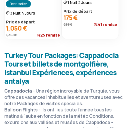
1 Nuit 2 Jours
Best-seller
Prix ​​de départ
3 Nuit 4 Jours
175 €
Prix ​​de départ
%41 remise
299 €
1,050 €
%25 remise
1,399 €
Turkey Tour Packages: Cappadocia
Tours et billets de montgolfière,
Istanbul Expériences, expériences
antalya
Cappadocia
- Une région incroyable de Turquie, vous
offre des vacances inhabituelles et aventureuses avec
notre Packages de visites spéciales.
Balloon Flights
- Ils ont lieu toute l'année tous les
matins à l'aube en fonction de la météo Conditions,
excursions aux vallées et musées de Cappadoce -