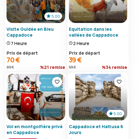
5.00
Visite Guidée en Bleu
Equitation dans les
Cappadoce
vallées de Cappadoce
7 Heure
2 Heure
Prix ​​de départ
Prix ​​de départ
70 €
39 €
%21 remise
%34 remise
89 €
59 €
5.00
Vol en montgolfière privé
Cappadoce et Hattusa 6
en Cappadoce
Jours