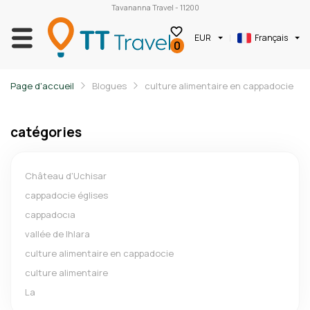
Tavananna Travel - 11200
EUR
Français
0
Page d'accueil
Blogues
culture alimentaire en cappadocie
catégories
Château d'Uchisar
cappadocie églises
cappadocıa
vallée de lhlara
culture alimentaire en cappadocie
culture alimentaire
La