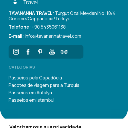
TAVANANNA TRAVEL:
Turgut Ozal Meydani No :18/4
Goreme/Cappadocia/Turkiye
Telefone:
+90 5435061138
E-mail:
info@tavanannatravel.com
CATEGORIAS
Passeios pela Capadócia
Pacotes de viagem para a Turquia
Passeios em Antalya
Passeios em Istambul
Valorizamos a sua privacidade