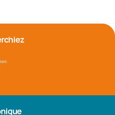
erchiez
ses.
.
onique