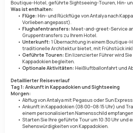
Boutique-Hotel, geführte Sightseeing-Touren, Hin- un
Was ist enthalten:
Flüge:
 Hin- und Rückflüge von Antalya nach Kappa
Vorlieben angepasst).
Flughafentransfers:
 Meet-and-greet-Service a
Gruppentransfers zu Ihrem Hotel.
Unterkunft:
 1 Übernachtung in einem Boutique-H
traditionelle Architektur bietet, mit Frühstück ink
Geführte Touren:
 Ein lizenzierter Führer wird S
Kappadokien begleiten.
Optionale Aktivitäten:
 Heißluftballonfahrt und A
Detaillierter Reiseverlauf
Tag 1: Ankunft in Kappadokien und Sightseeing
Morgen:
Abflug von Antalya mit Pegasus oder Sun Express 
Ankunft in Kappadokien (08:00–08:15 Uhr) und Tr
einem personalisierten Namensschild empfangen
Starten Sie Ihre geführte Tour um 10:30 Uhr und 
Sehenswürdigkeiten von Kappadokien.