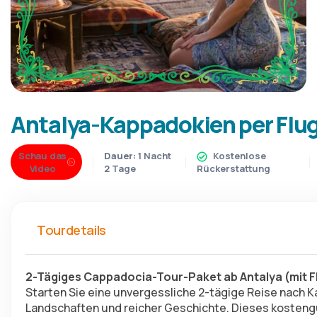
Antalya-Kappadokien per Flug
Schau das
Dauer:
1 Nacht
Kostenlose
Video
2 Tage
Rückerstattung
Tourdetails
2-Tägiges Cappadocia-Tour-Paket ab Antalya (mit F
Starten Sie eine unvergessliche 2-tägige Reise nach 
Landschaften und reicher Geschichte. Dieses kostengü