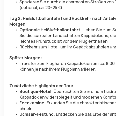
Spazieren Sie durch die charmanten Straßen von 
(optional, ca. 20–25 €).
Tag 2: Heißluftballonfahrt und Rückkehr nach Antal
Morgen:
Optionale Heißluftballonfahrt:
 Heben Sie zum So
Sie die surrealen Landschaften Kappadokiens, die
leichtes Frühstück ist vor dem Flug enthalten.
Rückkehr zum Hotel, um Ihr Gepäck abzuholen und 
Später Morgen:
Transfer zum Flughafen Kappadokien um ca. 8:00 Uh
können je nach Ihrem Flugplan variieren.
Zusätzliche Highlights der Tour
Boutique-Hotel:
 Übernachten Sie in einem traditi
Kappadokien widerspiegelt und modernen Komfort
Feenkamine:
 Erkunden Sie die charakteristische
ähneln.
Uçhisar-Festung:
 Entdecken Sie das Erbe der ant