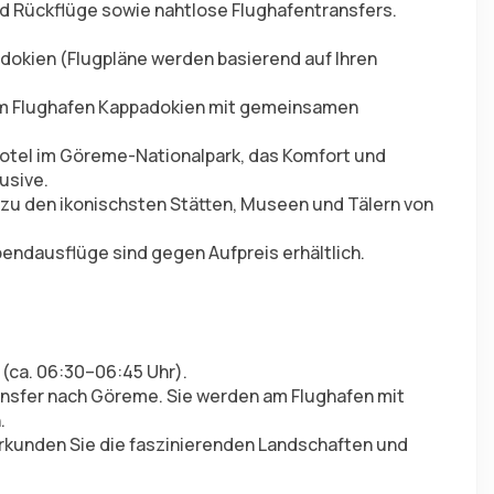
d Rückflüge sowie nahtlose Flughafentransfers.
dokien (Flugpläne werden basierend auf Ihren 
m Flughafen Kappadokien mit gemeinsamen 
otel im Göreme-Nationalpark, das Komfort und 
lusive.
ie zu den ikonischsten Stätten, Museen und Tälern von 
bendausflüge sind gegen Aufpreis erhältlich.
(ca. 06:30–06:45 Uhr).
ansfer nach Göreme. Sie werden am Flughafen mit 
.
erkunden Sie die faszinierenden Landschaften und 