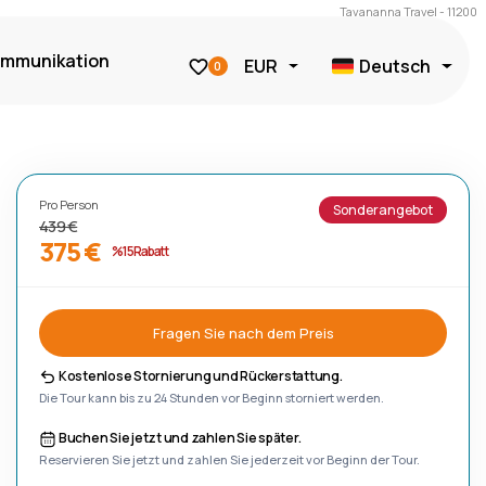
Tavananna Travel - 11200
mmunikation
EUR
Deutsch
0
Pro Person
Sonderangebot
439 €
375 €
%15 Rabatt
Fragen Sie nach dem Preis
Kostenlose Stornierung und Rückerstattung.
Die Tour kann bis zu 24 Stunden vor Beginn storniert werden.
Buchen Sie jetzt und zahlen Sie später.
Reservieren Sie jetzt und zahlen Sie jederzeit vor Beginn der Tour.