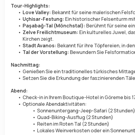
Tour-Highlights:
Love Valley:
 Bekannt für seine malerischen Fel
Uçhisar-Festung:
 Ein historischer Felsenturm mi
Paşabağ-Tal (Mönchstal):
 Berühmt für seine ei
Zelve Freilichtmuseum:
 Ein kulturelles Juwel, d
Kirchen zeigt.
Stadt Avanos:
 Bekannt für ihre Töpfereien, in d
Tal der Vorstellung:
 Bewundern Sie Felsformatio
Nachmittag:
Genießen Sie ein traditionelles türkisches Mittag
Setzen Sie die Erkundung der faszinierenden Täle
Abend:
Check-in in Ihrem Boutique-Hotel in Göreme bis 1
Optionale Abendaktivitäten:
Sonnenuntergang-Jeep-Safari (2 Stunden
Quad-Biking-Ausflug (2 Stunden)
Reiten im Roten Tal (2 Stunden)
Lokales Weinverkosten oder ein Sonnenunt