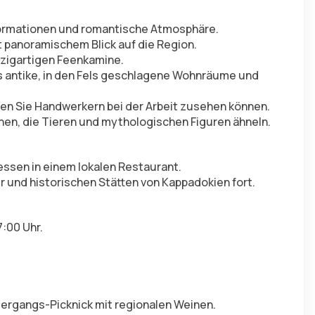
sformationen und romantische Atmosphäre.
t panoramischem Blick auf die Region.
nzigartigen Feenkamine.
as antike, in den Fels geschlagene Wohnräume und 
enen Sie Handwerkern bei der Arbeit zusehen können.
nen, die Tieren und mythologischen Figuren ähneln.
essen in einem lokalen Restaurant.
r und historischen Stätten von Kappadokien fort.
7:00 Uhr.
)
ergangs-Picknick mit regionalen Weinen.