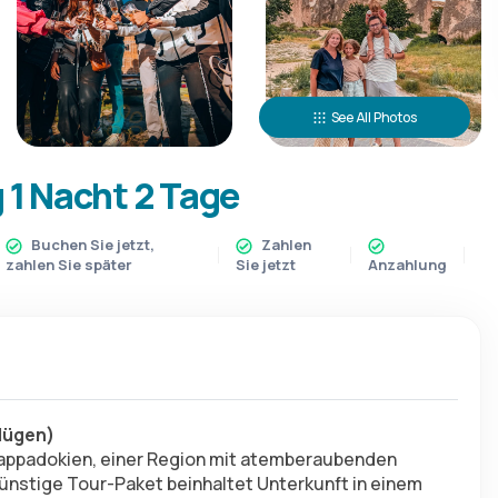
See All Photos
 1 Nacht 2 Tage
Buchen Sie jetzt,
Zahlen
zahlen Sie später
Sie jetzt
Anzahlung
lügen)
Kappadokien, einer Region mit atemberaubenden 
nstige Tour-Paket beinhaltet Unterkunft in einem 