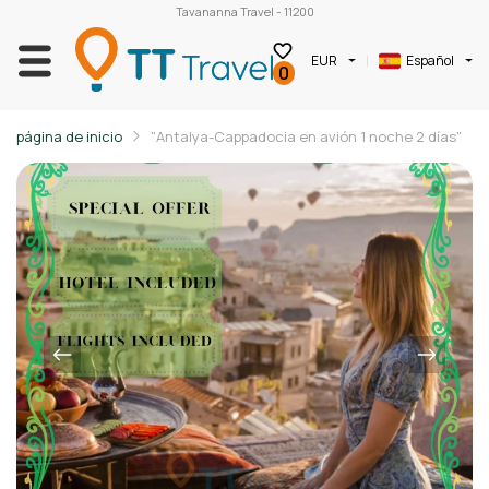
Tavananna Travel - 11200
EUR
Español
0
página de inicio
"Antalya-Cappadocia en avión 1 noche 2 días"