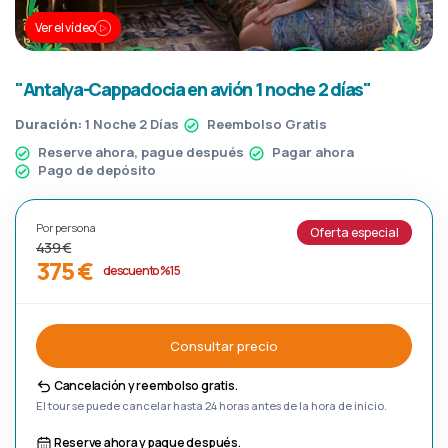
Ver el vídeo
"Antalya-Cappadocia en avión 1 noche 2 días"
Duración:
1 Noche 2 Días
Reembolso Gratis
Reserve ahora, pague después
Pagar ahora
Pago de depósito
Por persona
Oferta especial
439 €
375 €
descuento %15
Consultar precio
Cancelación y reembolso gratis.
El tour se puede cancelar hasta 24 horas antes de la hora de inicio.
Reserve ahora y pague después.