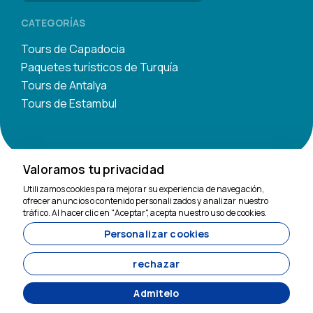
CATEGORÍAS
Tours de Capadocia
Paquetes turísticos de Turquía
Tours de Antalya
Tours de Estambul
Valoramos tu privacidad
Utilizamos cookies para mejorar su experiencia de navegación,
Estamos aquí para
ofrecer anuncios o contenido personalizados y analizar nuestro
ayudar
tráfico. Al hacer clic en "Aceptar", acepta nuestro uso de cookies.
Personalizar cookies
11200
Tavananna Travel - 11200
rechazar
Admitelo
Desarrollado por