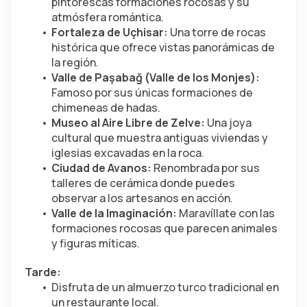
pintorescas formaciones rocosas y su 
atmósfera romántica.
Fortaleza de Uçhisar:
 Una torre de rocas 
histórica que ofrece vistas panorámicas de 
la región.
Valle de Paşabağ (Valle de los Monjes):
Famoso por sus únicas formaciones de 
chimeneas de hadas.
Museo al Aire Libre de Zelve:
 Una joya 
cultural que muestra antiguas viviendas y 
iglesias excavadas en la roca.
Ciudad de Avanos:
 Renombrada por sus 
talleres de cerámica donde puedes 
observar a los artesanos en acción.
Valle de la Imaginación:
 Maravíllate con las 
formaciones rocosas que parecen animales 
y figuras míticas.
Tarde:
Disfruta de un almuerzo turco tradicional en 
un restaurante local.