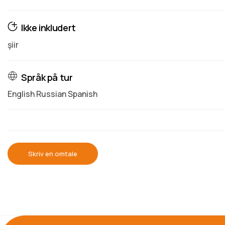
Ikke inkludert
şiir
Språk på tur
English Russian Spanish
Skriv en omtale