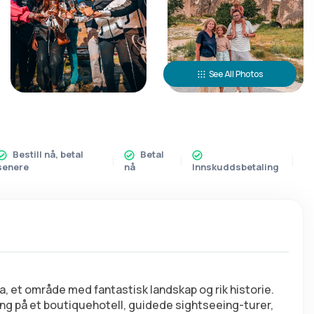
See All Photos
Bestill nå, betal
Betal
senere
nå
Innskuddsbetaling
 et område med fantastisk landskap og rik historie. 
ng på et boutiquehotell, guidede sightseeing-turer, 