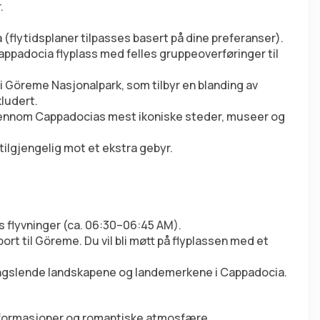
.
a (flytidsplaner tilpasses basert på dine preferanser).
appadocia flyplass med felles gruppeoverføringer til 
 i Göreme Nasjonalpark, som tilbyr en blanding av 
kludert.
 gjennom Cappadocias mest ikoniske steder, museer og 
 tilgjengelig mot et ekstra gebyr.
s flyvninger (ca. 06:30–06:45 AM).
t til Göreme. Du vil bli møtt på flyplassen med et 
fengslende landskapene og landemerkene i Cappadocia.
einformasjoner og romantiske atmosfære.