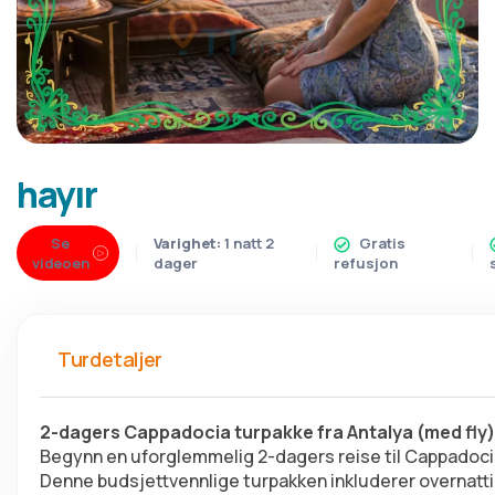
hayır
Se
Varighet:
1 natt 2
Gratis
videoen
dager
refusjon
Turdetaljer
2-dagers Cappadocia turpakke fra Antalya (med fly)
Begynn en uforglemmelig 2-dagers reise til Cappadocia,
Denne budsjettvennlige turpakken inkluderer overnatti