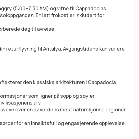
aggry (5:00–7:30 AM) og vitne til Cappadocias 
soloppgangen. En lett frokost er inkludert før 
orberede deg til avreise.
din returflyvning til Antalya. Avgangstidene kan variere 
reflekterer den klassiske arkitekturen i Cappadocia, 
formasjoner som ligner på sopp og søyler.
ivilisasjonens arv.
å sveve over en av verdens mest naturskjønne regioner 
 sørger for en innsiktsfull og engasjerende opplevelse.