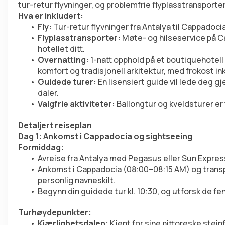
tur-retur flyvninger, og problemfrie flyplasstransporter
Hva er inkludert:
Fly:
 Tur-retur flyvninger fra Antalya til Cappadoci
Flyplasstransporter:
 Møte- og hilseservice på C
hotellet ditt.
Overnatting:
 1-natt opphold på et boutiquehotell
komfort og tradisjonell arkitektur, med frokost in
Guidede turer:
 En lisensiert guide vil lede deg
daler.
Valgfrie aktiviteter:
 Ballongtur og kveldsturer er
Detaljert reiseplan
Dag 1: Ankomst i Cappadocia og sightseeing
Formiddag:
Avreise fra Antalya med Pegasus eller Sun Expres
Ankomst i Cappadocia (08:00–08:15 AM) og transpor
personlig navneskilt.
Begynn din guidede tur kl. 10:30, og utforsk de 
Turhøydepunkter:
Kjærlighetsdalen:
 Kjent for sine pittoreske st