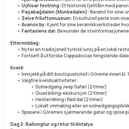
Uçhisar festning:
 Et historisk fjelltårn med pan
Paşabağdalen (Munkedalen):
 Berømt for sine u
Zelve friluftsmuseum:
 En kulturell perle som vis
Avanos by:
 Kjent for sine keramikkverksteder hv
Fantasiens dal:
 Bewunder de steinformasjonene s
Ettermiddag:
Nyter en tradisjonell tyrkisk lunsj på en lokal rest
Fortsett å utforske Cappadocias fengslende daler
Kveld:
Innsjekk på ditt boutiquehotell i Göreme innen kl. 
Valgfrie kveldsaktiviteter:
Solnedgang Jeep Safari (2 timer)
Quad biking-ekskursjon (2 timer)
Hesteridning i Rød dal (2 timer)
Lokalt vinmaking eller en solnedgangspiknik
Spasere i Göremes sjarmerende gater og spise på e
Dag 2: Ballongtur og retur til Antalya