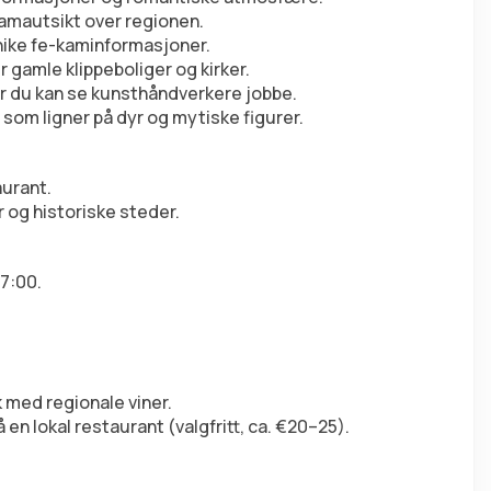
oramautsikt over regionen.
nike fe-kaminformasjoner.
er gamle klippeboliger og kirker.
or du kan se kunsthåndverkere jobbe.
om ligner på dyr og mytiske figurer.
aurant.
 og historiske steder.
17:00.
 med regionale viner.
n lokal restaurant (valgfritt, ca. €20–25).