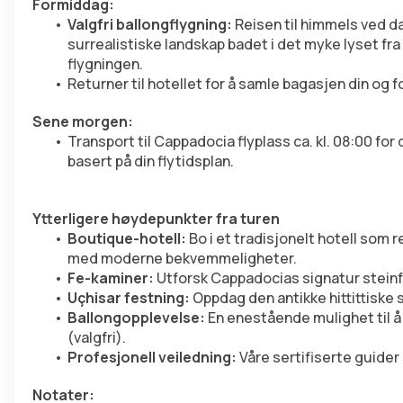
Formiddag:
Valgfri ballongflygning:
 Reisen til himmels ved d
surrealistiske landskap badet i det myke lyset fra 
flygningen.
Returner til hotellet for å samle bagasjen din og f
Sene morgen:
Transport til Cappadocia flyplass ca. kl. 08:00 for 
basert på din flytidsplan.
Ytterligere høydepunkter fra turen
Boutique-hotell:
 Bo i et tradisjonelt hotell som 
med moderne bekvemmeligheter.
Fe-kaminer:
 Utforsk Cappadocias signatur stein
Uçhisar festning:
 Oppdag den antikke hittittiske s
Ballongopplevelse:
 En enestående mulighet til 
(valgfri).
Profesjonell veiledning:
 Våre sertifiserte guider
Notater: