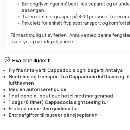
Ballongflyvninger må bestilles separat og er under
sesongen.
Turen rommer grupper på 8–10 personer for en me
Pakk lett for enkelt flyplasstransport og komfort
Få mest mulig ut av ferien i Antalya med denne fengslen
eventyr og naturlig skjønnhet!
Hva er inkludert
Fly fra Antalya til Cappadocia og tilbage til Antalya
Hentning og transport fra Cappadocia lufthavn og til
lufthavnen
Med en autoriseret guide
1 nat ophold i boutique hotel med morgenmad
1 dags (6 timer) Cappadocia sightseeing tur
Frokost under den guidede tur
Entréafgifter til museer på rejseplanen