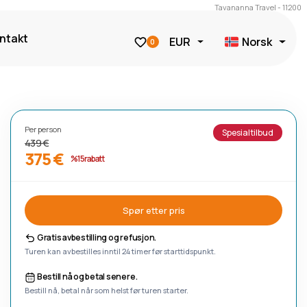
Tavananna Travel - 11200
ntakt
EUR
Norsk
0
Per person
Spesialtilbud
439 €
375 €
%15 rabatt
Spør etter pris
Gratis avbestilling og refusjon.
Turen kan avbestilles inntil 24 timer før starttidspunkt.
Bestill nå og betal senere.
Bestill nå, betal når som helst før turen starter.