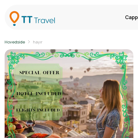
Capp
Hovedside
hayır