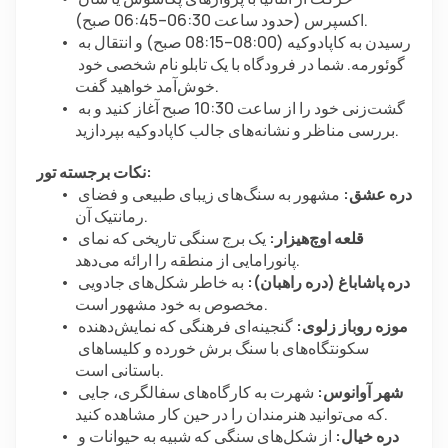
اکسپرس (حدود ساعت 06:30–06:45 صبح).
رسیدن به کاپادوکیه (08:00–08:15 صبح) و انتقال به 
گوئورمه. شما در فرودگاه با یک تابلو نام شخصی خود 
خوش‌آمد خواهید گفت.
گشت‌زنی خود را از ساعت 10:30 صبح آغاز کنید و به 
بررسی مناظر و نشانه‌های جالب کاپادوکیه بپردازید.
نکات برجسته تور:
دره عشق:
 مشهور به سنگ‌های زیبای طبیعی و فضای 
رمانتیک آن.
قلعه اوچ‌هیزار:
 یک برج سنگی تاریخی که نمای 
پانورامایی از منطقه را ارائه می‌دهد.
دره پاشاباغ (دره راهبان):
 به خاطر شکل‌های جادویی 
مخصوص به خود مشهور است.
موزه روباز زلوی:
 گنجینه‌ای فرهنگی که نمایش‌دهنده 
سکونتگاه‌های با سنگ برش خورده و کلیساهای 
باستانی است.
شهر آوانوس:
 شهرت به کارگاه‌های سفالگری، جایی 
که می‌توانید هنرمندان را در حین کار مشاهده کنید.
دره خیال:
 از شکل‌های سنگی که شبیه به حیوانات و 