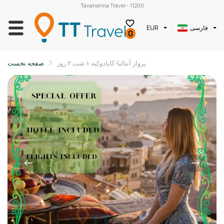
Tavananna Travel - 11200
فارسی
EUR
0
پرواز آنتالیا-کاپادوکیه ۱ شب ۲ روز
صفحه نخست