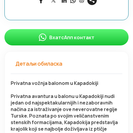
ВхатсАпп контакт
Детаљи обиласка
Privatna vožnja balonom u Kapadokiji
Privatna avantura u balonu u Kapadokiji nudi 
jedan od najspektakularnijih i nezaboravnih 
načina za istraživanje ove neverovatne regije 
Turske. Poznata po svojim veličanstvenim 
stenskih formacijama, Kapadokija predstavlja 
krajolik koji se najbolje doživljava iz ptičje 