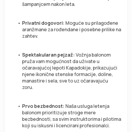
šampanjcem nakon leta.  
Privatni dogovori:
 Moguće su prilagođene 
aranžmane za rođendane i posebne prilike na 
zahtev. 
Spektakularan pejzaž:
 Vožnja balonom 
pruža vam mogućnost da uživate u 
očaravajućoj lepoti Kapadokije, prikazujući 
njene ikonične stenske formacije, doline, 
manastire i sela, sve to uz očaravajuću 
zoru.  
Prvo bezbednost:
 Naša usluga letenja 
balonom prioritizuje stroge mere 
bezbednosti, sa svim instruktorima i pilotima 
koji su iskusni i licencirani profesionalci.  