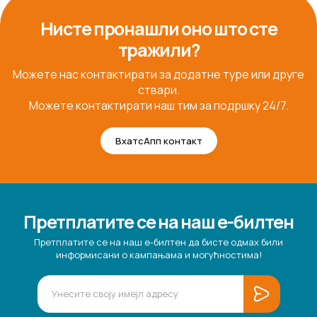
Нисте пронашли оно што сте
тражили?
Можете нас контактирати за додатне туре или друге
ствари.
Можете контактирати наш тим за подршку 24/7.
ВхатсАпп контакт
Претплатите се на наш е-билтен
Претплатите се на наш е-билтен да бисте одмах били
информисани о кампањама и могућностима!