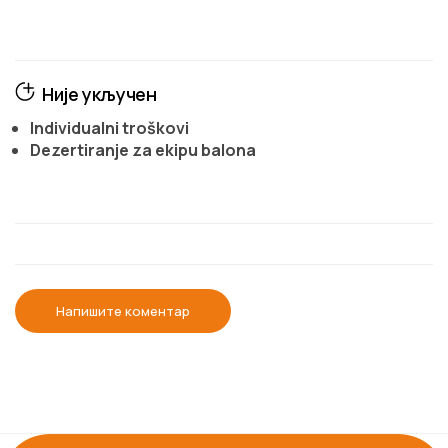
Није укључен
Individualni troškovi
Dezertiranje za ekipu balona
Напишите коментар