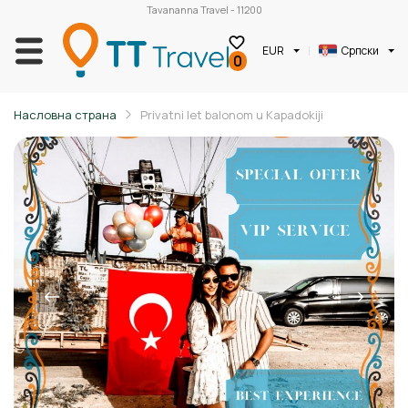
Tavananna Travel - 11200
EUR
Српски
0
Насловна страна
Privatni let balonom u Kapadokiji