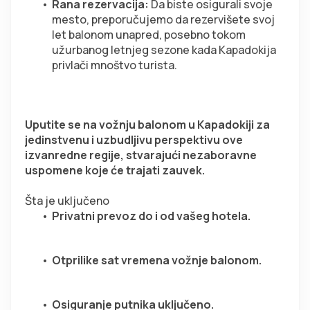
Rana rezervacija:
 Da biste osigurali svoje 
mesto, preporučujemo da rezervišete svoj 
let balonom unapred, posebno tokom 
užurbanog letnjeg sezone kada Kapadokija 
privlači mnoštvo turista.  
Uputite se na vožnju balonom u Kapadokiji za 
jedinstvenu i uzbudljivu perspektivu ove 
izvanredne regije, stvarajući nezaboravne 
uspomene koje će trajati zauvek.
Šta je uključeno
Privatni prevoz do i od vašeg hotela.
Otprilike sat vremena vožnje balonom.
Osiguranje putnika uključeno.