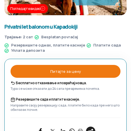
Погледајте видео
Privatni let balonom u Kapadokiji
Трајање:
2 сат
Besplatan povraćaj
Резервишите одмах, платите касније
Платити сада
Уплата депозита
Питајте за цену
Бесплатно отказивање и повраћај новца.
Тура се може отказати до 24 сата пре времена почетка.
Резервишите сада и платите касније.
Направите своју резервацију сада, платите било када пре него што
обилазак почне.