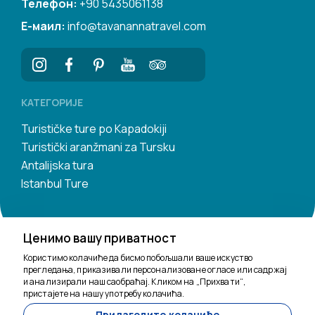
Телефон:
+90 5435061138
Е-маил:
info@tavanannatravel.com
КАТЕГОРИЈЕ
Turističke ture po Kapadokiji
Turistički aranžmani za Tursku
Antalijska tura
Istanbul Ture
Ценимо вашу приватност
Користимо колачиће да бисмо побољшали ваше искуство
прегледања, приказивали персонализоване огласе или садржај
и анализирали наш саобраћај. Кликом на „Прихвати“,
Ту смо да помогнемо
пристајете на нашу употребу колачића.
Прилагодите колачиће