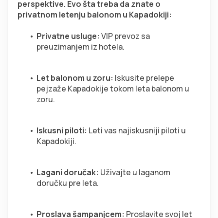
perspektive. Evo šta treba da znate o 
privatnom letenju balonom u Kapadokiji:
Privatne usluge:
 VIP prevoz sa 
preuzimanjem iz hotela.  
Let balonom u zoru:
 Iskusite prelepe 
pejzaže Kapadokije tokom leta balonom u 
zoru.  
Iskusni piloti:
 Leti vas najiskusniji piloti u 
Kapadokiji.  
Lagani doručak:
 Uživajte u laganom 
doručku pre leta.  
Proslava šampanjcem:
 Proslavite svoj let 