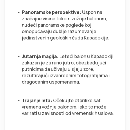
Panoramske perspektive: 
Uspon na 
značajne visine tokom vožnje balonom, 
nudeći panoramske poglede koji 
omogućavaju dublje razumevanje 
jedinstvenih geoloških čuda Kapadokije.  
Jutarnja magija:
 Leteći balon u Kapadokiji 
zakazan je za rano jutro, obezbeđujući 
putnicima da uživaju u sjaju zore, 
rezultirajući izvanrednim fotografijama i 
dragocenim uspomenama.  
Trajanje leta:
 Očekujte otprilike sat 
vremena vožnje balonom, iako to može 
varirati u zavisnosti od vremenskih uslova.  