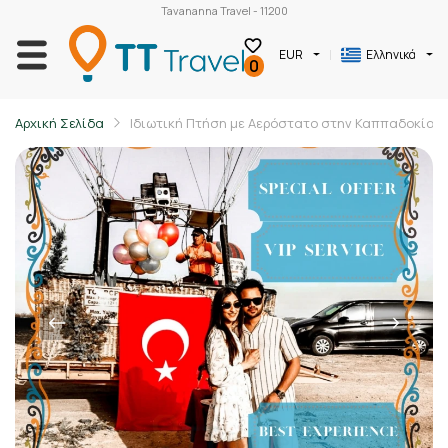
Tavananna Travel - 11200
EUR
Ελληνικά
0
Αρχική Σελίδα
Ιδιωτική Πτήση με Αερόστατο στην Καππαδοκία