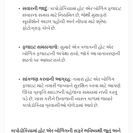
સવારની જાદું:
 કાપોડોકિયામાં હોટ એર બોળિંગ ફ્લાઇટ 
સવારના સમય માટે નિયમિત છે, જેથી મુસાફરો 
સૂર્યાશોને અઢલ પહોંચી અને નોંધવા માટે શ્રેષ્ઠ 
ફોટોગ્રાફ કોબે છે.  
ફ્લાઇટ સમયગાળો:
 સુમારે એક કલાકની હોટ એર 
બોળિંગ ફ્લાઇટની અપેક્ષા રાખો, જોકે આ વાતાવરણની 
શરતો પર આધાર રાખે છે.  
સાંકળણ કરવાની આગ્રહ:
 તમારા હોટ એર બોળિંગ 
ફ્લાઇટ માટે તમારી જગ્યાને સુરક્ષિત કરવા માટે આપણે 
ઊંચા પ્રવૃત્તિ સાઇઝની વહેલાંના સમયમાં નક્કી કરવું 
પડે છે, ખાસ કરીને ઉનાળાની વ્યસ્ત કાળમાં જ્યારે 
કાપોડોકિયા પ્રવાસીઓ કોલેડામાં આવે છે.  
કાપોડોકિયામાં હોટ એર બોળિંગની સફરે ભવિષ્યથી જુતું અને 