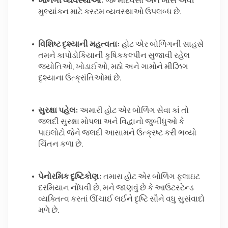
ખાનગી વ્યવસ્થાઓ:
 જન્મદિવસો અને ખાસ એવી 
મુલ્યાંકન માટે કસ્ટમ વ્યવસ્થાઓ ઉપલબ્ધ છે. 
વિશિષ્ટ દૃશ્યાની મહત્વતા:
 હોટ એર બોળિંગની સાહસે 
તમને કાપોડોકિયાની કૃષિકકલ્પીન સુજાવી રહેલ 
જ્યોતિઓ, ખોડાઈઓ, મઠો અને ગામોને મીઝિગ 
દૃશ્યાના ઉત્ક્રાંતિઓમાં છે.  
સુરક્ષા પહેલ:
 અમારી હોટ એર બોળિંગ સેવા કાં તો 
જલદી સુરક્ષા મોપલા અને વિદ્વાનો જુબીંધુઓ કે 
પાઇલોટો જેને જલદી આસામને ઉત્ક્રષ્ટ કરી ભવ્યો 
ચિંતન કળા છે.  
પેનોરમિક દૃષ્ટિકોણ:
 તમારા હોટ એર બોળિંગ ફ્લાઇટ 
દરમિયાન નોંધવી છે, મને જાણવું છે કે આઉટસ્ટેન્ડ 
વ્યક્તિત્વ કરતાં ઊંચાઈ લઈને દૃષ્ટિ સૌને વધુ સુસંવાદો 
મળે છે.  