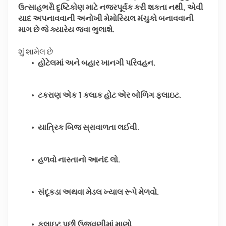
ઉત્સાહભરોે દૃષ્ટિકોણ માટે નજરપૂર્વક કરી શકતા નથી, એવી 
યાદ અપનાવવાની અનોખી મેમોરિયલ મંચુકો બનાવવાની 
માગ છે જે ક્યારેય જવા ભુલાશે.
શું શામેલ છે
હોટેલમાં અને બહાર ખાનગી પરિવહન.
ટકરાણ એક 1 કલાક હોટ એર બોળિંગ ફ્લાઇટ.
યાત્રિક બિજ સ્રાવાળતા લઈવી.
હળવો નાસ્તાનો આનંદ લો.
સંદૂકડા અથવા મેડલ ખ્યાલ રૂપે મેળવો.
ફ્લાઇટ પછી ઉજવણીમાં માણો.