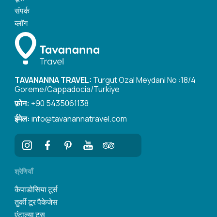
संपर्क
ब्लॉग
TAVANANNA TRAVEL:
Turgut Ozal Meydani No :18/4
Goreme/Cappadocia/Turkiye
फ़ोन:
+90 5435061138
ईमेल:
info@tavanannatravel.com
श्रेणियाँ
कैपाडोसिया टूर्स
तुर्की टूर पैकेजेस
एंटाल्या टूर्‍स