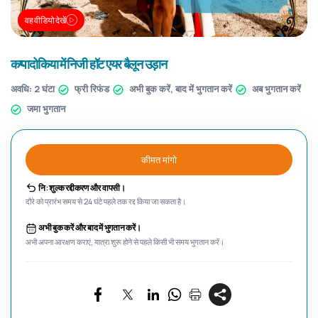
वह वीडियो देखें
कप्पादोकिया में निजी हॉट एयर बैलून उड़ान
अवधि:
2 घंटा
फ्री रिफंड
अभी बुक करें, बाद में भुगतान करें
अब भुगतान करें
जमा भुगतान
कीमत मांगो
नि: शुल्क रद्दीकरण और वापसी।
दौरे को प्रारंभ समय से 24 घंटे पहले तक रद्द किया जा सकता है।
अभी बुक करें और बाद में भुगतान करें।
अभी अपना आरक्षण कराएं, यात्रा शुरू होने से पहले किसी भी समय भुगतान करें।