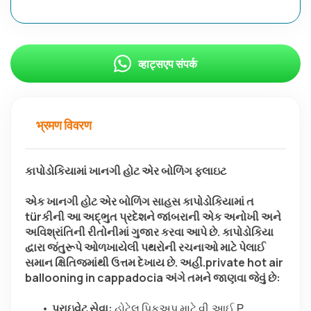
व्हाट्सएप संपर्क
भ्रमण विवरण
કાપોડોકિયામાં ખાનગી હોટ એર બોળિંગ ફ્લાઇટ
એક ખાનગી હોટ એર બોળિંગ સાહસ કાપોડોકિયામાં ત 
türકીની આ અદ્ભુત પ્રદેશને જાંબરાની એક અનોખી અને 
અવિશ્રાંતિની રીતોનીમાં ગુજાર કરવા આપે છે. કાપોડોકિયા 
દ્વારા જંતુરૂપે ઓળખાયેલી પથરોની રચનાઓ માટે પેલાઈ 
સમાન ક્ષિતિજમાંથી ઉત્તમ દેખાય છે. અહીં.private hot air 
ballooning in cappadocia અંગે તમને જાણવા જેવું છે:
પ્રાઇવેટ સેવા:
 હોટેલ પિકઅપ માટે વી.આઈ.P 