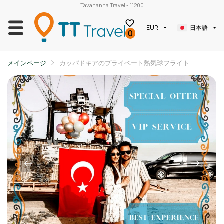
Tavananna Travel - 11200
日本語
EUR
0
メインページ
カッパドキアのプライベート熱気球フライト