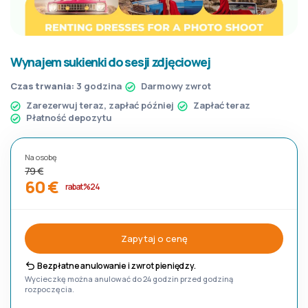
Wynajem sukienki do sesji zdjęciowej
Czas trwania:
3 godzina
Darmowy zwrot
Zarezerwuj teraz, zapłać później
Zapłać teraz
Płatność depozytu
Na osobę
79 €
60 €
rabat %24
Zapytaj o cenę
Bezpłatne anulowanie i zwrot pieniędzy.
Wycieczkę można anulować do 24 godzin przed godziną
rozpoczęcia.