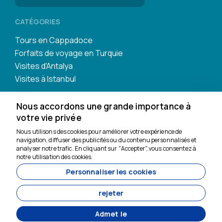
CATÉGORIES
Tours en Cappadoce
Forfaits de voyage en Turquie
Visites d'Antalya
Visites à Istanbul
Nous accordons une grande importance à
votre vie privée
Nous utilisons des cookies pour améliorer votre expérience de
navigation, diffuser des publicités ou du contenu personnalisés et
Nous sommes là pour
analyser notre trafic. En cliquant sur "Accepter", vous consentez à
vous aider
notre utilisation des cookies.
Personnaliser les cookies
11200
Tavananna Travel - 11200
rejeter
Admet le
Développé par