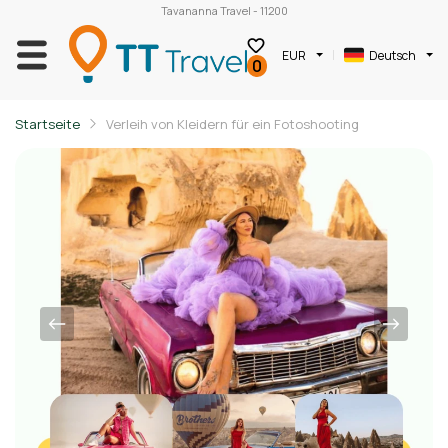
Tavananna Travel - 11200
EUR
Deutsch
0
Startseite
Verleih von Kleidern für ein Fotoshooting