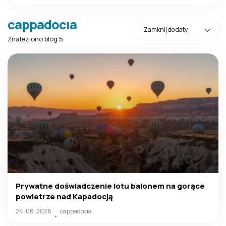
cappadocıa
Znaleziono blog 5
Prywatne doświadczenie lotu balonem na gorące
powietrze nad Kapadocją
24-06-2026
cappadocıa