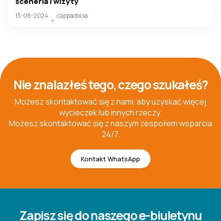
sceneria i wizyty
13-08-2024
cappadocıa
Nie znalazłeś tego, czego szukałeś?
Możesz skontaktować się z nami, aby uzyskać więcej
wycieczek lub innych rzeczy.
Możesz skontaktować się z naszym zespołem wsparcia
24/7.
Kontakt WhatsApp
Zapisz się do naszego e-biuletynu