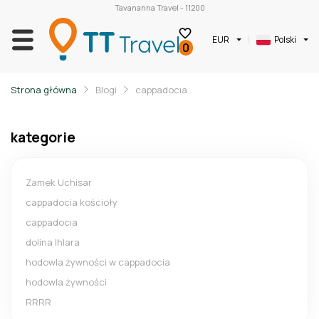
Tavananna Travel - 11200
EUR
Polski
0
Strona główna
Blogi
cappadocıa
kategorie
Zamek Uchisar
cappadocia kościoły
cappadocıa
dolina lhlara
hodowla żywności w cappadocia
hodowla żywności
RRRR