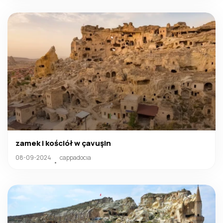
zamek i kościół w çavuşin
08-09-2024
cappadocıa