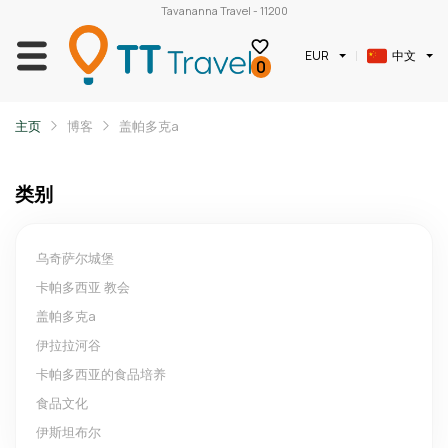
Tavananna Travel - 11200
中文
EUR
0
主页
博客
盖帕多克a
类别
乌奇萨尔城堡
卡帕多西亚 教会
盖帕多克a
伊拉拉河谷
卡帕多西亚的食品培养
食品文化
伊斯坦布尔