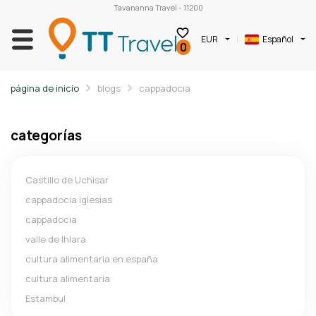
Tavananna Travel - 11200
EUR
Español
0
página de inicio
blogs
cappadocıa
categorías
Castillo de Uchisar
cappadocia iglesias
cappadocıa
valle de lhlara
cultura alimentaria en españa
cultura alimentaria
Estambul