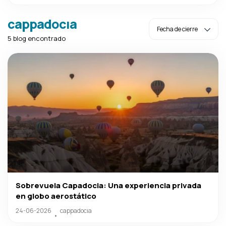
cappadocıa
5 blog encontrado
Sobrevuela Capadocia: Una experiencia privada
en globo aerostático
24-06-2026
cappadocıa