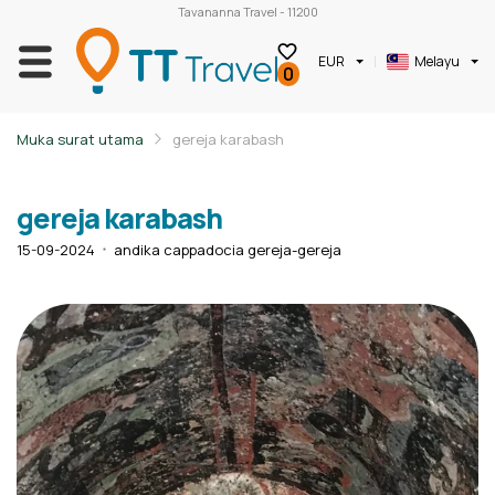
Tavananna Travel - 11200
EUR
Melayu
0
Muka surat utama
gereja karabash
gereja karabash
15-09-2024
andika cappadocia gereja-gereja