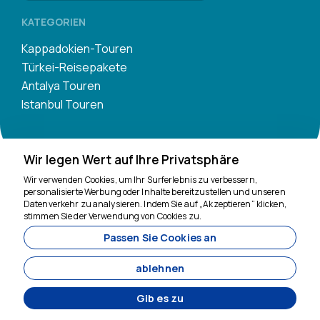
KATEGORIEN
Kappadokien-Touren
Türkei-Reisepakete
Antalya Touren
Istanbul Touren
Wir legen Wert auf Ihre Privatsphäre
Wir verwenden Cookies, um Ihr Surferlebnis zu verbessern,
personalisierte Werbung oder Inhalte bereitzustellen und unseren
Datenverkehr zu analysieren. Indem Sie auf „Akzeptieren“ klicken,
Wir sind für Sie da
stimmen Sie der Verwendung von Cookies zu.
Passen Sie Cookies an
11200
Tavananna Travel - 11200
ablehnen
Gib es zu
Entwickelt von