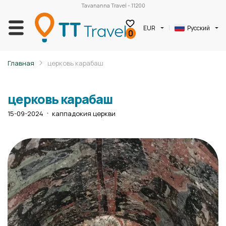
Tavananna Travel - 11200
EUR
Русский
0
Главная
церковь карабаш
церковь карабаш
15-09-2024
каппадокия церкви