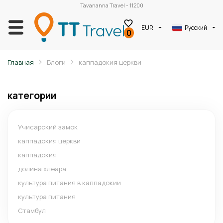
Tavananna Travel - 11200
EUR
Русский
0
Главная
Блоги
каппадокия церкви
категории
Учисарский замок
каппадокия церкви
каппадокия
долина хлеара
культура питания в каппадокии
культура питания
Стамбул