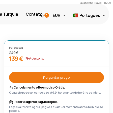
Tavananna Travel - 11200
a Turquia
Contato
EUR
Português
0
Por pessoa
249 €
139 €
%44 desconto
Perguntar preço
Cancelamento e Reembolso Grátis.
O passeio pode ser cancelado até 24 horas antes do horário de início.
Reserve agora e pague depois.
Faça sua reserva agora, pague a qualquer momento antes do início do
passeio.