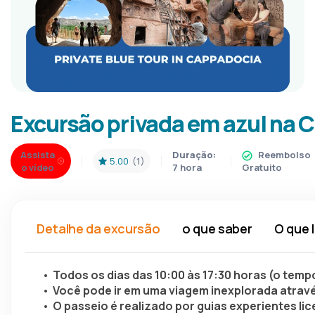
Excursão privada em azul na 
Assista
Duração:
Reembolso
5.00
(1)
o vídeo
7 hora
Gratuito
Detalhe da excursão
o que saber
O que 
Todos os dias das 10:00 às 17:30 horas (o temp
Você pode ir em uma viagem inexplorada atrav
O passeio é realizado por guias experientes li