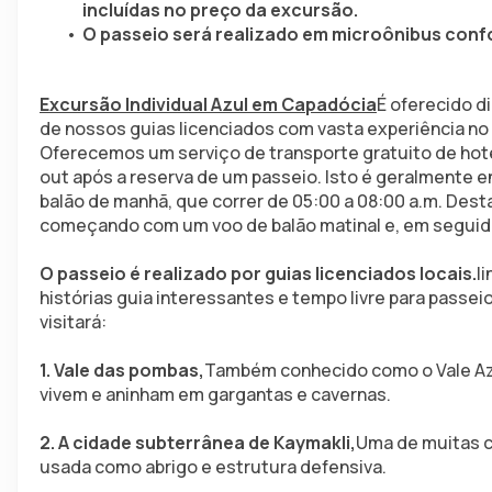
incluídas no preço da excursão.
O passeio será realizado em microônibus confo
Excursão Individual Azul em Capadócia
É oferecido d
de nossos guias licenciados com vasta experiência no 
Oferecemos um serviço de transporte gratuito de hoté
out após a reserva de um passeio. Isto é geralmente en
balão de manhã, que correr de 05:00 a 08:00 a.m. Desta
começando com um voo de balão matinal e, em seguida
O passeio é realizado por guias licenciados locais.
l
histórias guia interessantes e tempo livre para passei
visitará:
1. Vale das pombas,
Também conhecido como o Vale Az
vivem e aninham em gargantas e cavernas.
2. A cidade subterrânea de Kaymakli,
Uma de muitas c
usada como abrigo e estrutura defensiva.