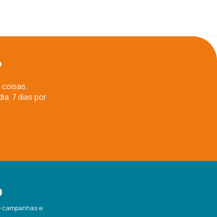
?
 coisas.
a, 7 dias por
o
re campanhas e