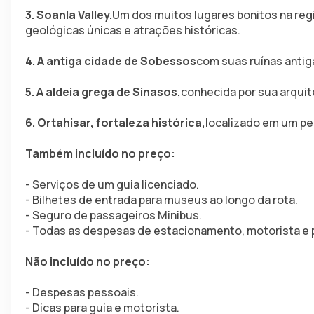
3. Soanla Valley.
Um dos muitos lugares bonitos na reg
geológicas únicas e atrações históricas.
4. A antiga cidade de Sobessos
com suas ruínas antig
5. A aldeia grega de Sinasos,
conhecida por sua arquite
6. Ortahisar, fortaleza histórica,
localizado em um pe
Também incluído no preço:
- Serviços de um guia licenciado.
- Bilhetes de entrada para museus ao longo da rota.
- Seguro de passageiros Minibus.
- Todas as despesas de estacionamento, motorista e 
Não incluído no preço:
- Despesas pessoais.
- Dicas para guia e motorista.