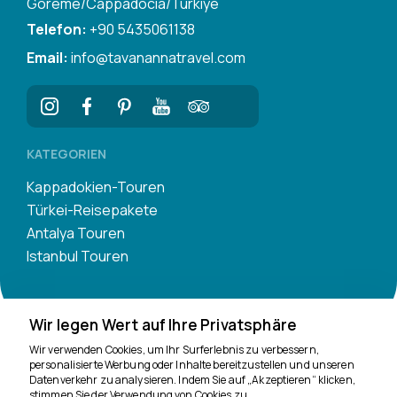
Goreme/Cappadocia/Turkiye
Telefon:
+90 5435061138
Email:
info@tavanannatravel.com
KATEGORIEN
Kappadokien-Touren
Türkei-Reisepakete
Antalya Touren
Istanbul Touren
Wir legen Wert auf Ihre Privatsphäre
Wir verwenden Cookies, um Ihr Surferlebnis zu verbessern,
personalisierte Werbung oder Inhalte bereitzustellen und unseren
Datenverkehr zu analysieren. Indem Sie auf „Akzeptieren“ klicken,
Wir sind für Sie da
stimmen Sie der Verwendung von Cookies zu.