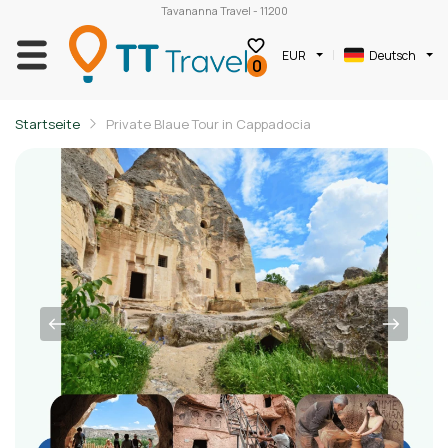
Tavananna Travel - 11200
EUR
Deutsch
0
Startseite
Private Blaue Tour in Cappadocia