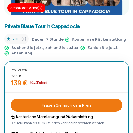
Schau das Video
Private Blaue Tour in Cappadocia
5.00
(1)
Dauer:
7 Stunde
Kostenlose Rückerstattung
Buchen Sie jetzt, zahlen Sie später
Zahlen Sie jetzt
Anzahlung
Pro Person
249 €
139 €
%44 Rabatt
Fragen Sie nach dem Preis
Kostenlose Stornierung und Rückerstattung.
Die Tour kann bis zu 24 Stunden vor Beginn storniert werden.