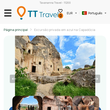
Tavananna Travel - 11200
EUR
Português
0
Página principal
Excursão privada em azul na Capadócia