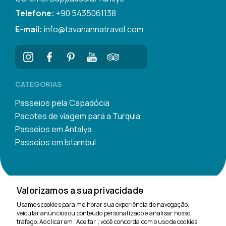
Telefone:
+90 5435061138
E-mail:
info@tavanannatravel.com
CATEGORIAS
Passeios pela Capadócia
Pacotes de viagem para a Turquia
Passeios em Antalya
Passeios em Istambul
Valorizamos a sua privacidade
Usamos cookies para melhorar sua experiência de navegação,
Estamos aqui para
veicular anúncios ou conteúdo personalizado e analisar nosso
ajudar
tráfego. Ao clicar em “Aceitar”, você concorda com o uso de cookies.