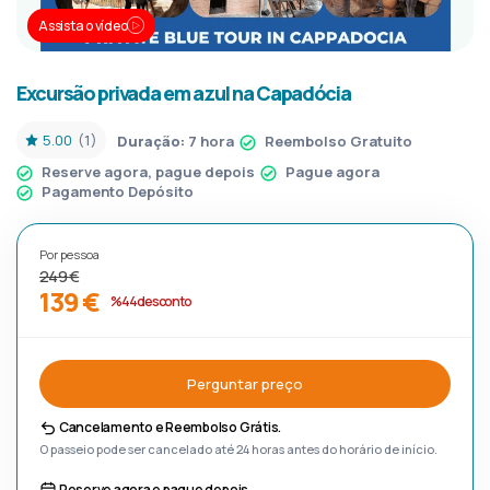
Assista o vídeo
Excursão privada em azul na Capadócia
5.00
(1)
Duração:
7 hora
Reembolso Gratuito
Reserve agora, pague depois
Pague agora
Pagamento Depósito
Por pessoa
249 €
139 €
%44 desconto
Perguntar preço
Cancelamento e Reembolso Grátis.
O passeio pode ser cancelado até 24 horas antes do horário de início.
Reserve agora e pague depois.