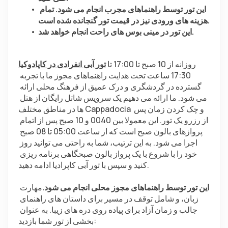
این تور توسط راهنماهای مجرب انجام می شود. تمام 
هزینه های ورودی نیز در قیمت تور گنجانده شده است.
این تور در مینی بوس های راحت انجام خواهد شد.
روزانه از 10 صبح تا 17:00 تا 
تور آبی انفرادی در کاپادوکیا
17:30 ساعت تحت هدایت راهنماهای مجوز ما با تجربه 
گسترده در گردشگری و درک عمیق از فرهنگ محلی ارائه 
می شود. ما ارائه می دهیم یک سرویس شاتل رایگان از هتل 
ها در مناطق مختلف Cappadocia و چک کردن زمان پس 
از رزرو یک تور. این معمولا بین 0040 و 10 صبح پس از اتمام 
پروازهای بالون صبح است که از ساعت 05:00 تا 08 صبح 
اجرا می شود. به این ترتیب، شما به راحتی می توانید روز 
خود را با شروع با یک پرواز بالون صبحگاهی برنامه ریزی 
کنید و سپس با تور آبی کاپرادیا ادامه دهید.
این تور توسط راهنماهای مجوز محلی انجام می شود.
مهارت 
زبان، و شامل توقف در مسیر برای داستان های راهنمای 
جالب و زمان آزاد برای پیاده روی دره های زیبا. به عنوان 
بخشی از تور شما بازدید: