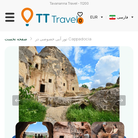
Tavananna Travel - 11200
فارسی
EUR
0
تور آبی خصوصی در Cappadocia
صفحه نخست