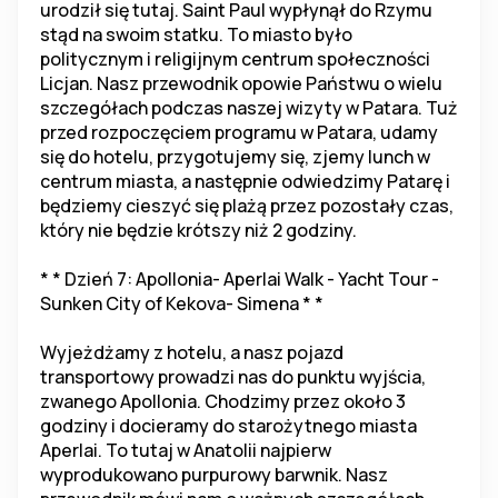
urodził się tutaj. Saint Paul wypłynął do Rzymu 
stąd na swoim statku. To miasto było 
politycznym i religijnym centrum społeczności 
Licjan. Nasz przewodnik opowie Państwu o wielu 
szczegółach podczas naszej wizyty w Patara. Tuż 
przed rozpoczęciem programu w Patara, udamy 
się do hotelu, przygotujemy się, zjemy lunch w 
centrum miasta, a następnie odwiedzimy Patarę i 
będziemy cieszyć się plażą przez pozostały czas, 
który nie będzie krótszy niż 2 godziny.
* * Dzień 7: Apollonia- Aperlai Walk - Yacht Tour - 
Sunken City of Kekova- Simena * *
Wyjeżdżamy z hotelu, a nasz pojazd 
transportowy prowadzi nas do punktu wyjścia, 
zwanego Apollonia. Chodzimy przez około 3 
godziny i docieramy do starożytnego miasta 
Aperlai. To tutaj w Anatolii najpierw 
wyprodukowano purpurowy barwnik. Nasz 