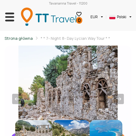
Tavananna Travel - 11200
EUR
Polski
0
Strona główna
* * 7- Night 8- Day Lycian Way Tour * *