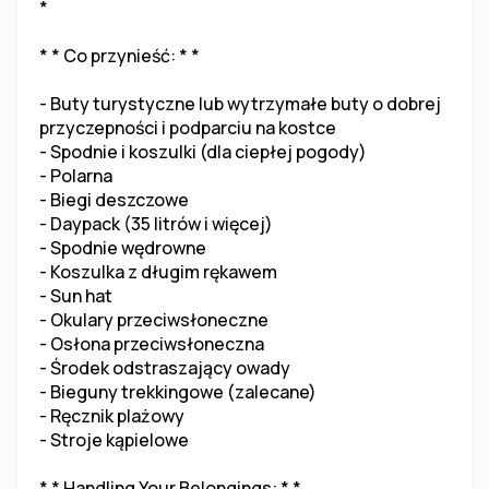
*
* * Co przynieść: * *
- Buty turystyczne lub wytrzymałe buty o dobrej 
przyczepności i podparciu na kostce
- Spodnie i koszulki (dla ciepłej pogody)
- Polarna
- Biegi deszczowe
- Daypack (35 litrów i więcej)
- Spodnie wędrowne
- Koszulka z długim rękawem
- Sun hat
- Okulary przeciwsłoneczne
- Osłona przeciwsłoneczna
- Środek odstraszający owady
- Bieguny trekkingowe (zalecane)
- Ręcznik plażowy
- Stroje kąpielowe
* * Handling Your Belongings: * *