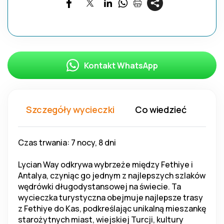
Kontakt WhatsApp
Szczegóły wycieczki
Co wiedzieć
Co 
Czas trwania: 7 nocy, 8 dni
Lycian Way odkrywa wybrzeże między Fethiye i 
Antalya, czyniąc go jednym z najlepszych szlaków 
wędrówki długodystansowej na świecie. Ta 
wycieczka turystyczna obejmuje najlepsze trasy 
z Fethiye do Kas, podkreślając unikalną mieszankę 
starożytnych miast, wiejskiej Turcji, kultury 