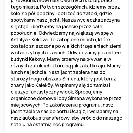
przewodnik mówi nam o ważnych szczegółach 
tego miasta. Po tych szczegółach, idziemy przez 
kolejne pół godziny i dotrzeć do zatoki, gdzie 
spotykamy nasz jacht. Nasza wycieczka zaczyna 
się stąd, i będziemy na jachcie przez całe 
popołudnie. Odwiedzamy największą wyspę w 
Antalya - Kekova. To zatopione miasto, które 
zostało zniszczone po wielkich trzęsieniach ziemi 
w starożytnych czasach. Odwiedzamy pozostałe 
budynki Kekovy. Mamy przerwy na pływanie w 
różnych zatokach, które są jak zakątki raju. Mamy 
lunch na jachcie. Nasz jacht zabiera nas do 
starożytnego obszaru Simena, który jest teraz 
znany jako Kaleköy. Wspinamy się do zamku i 
cieszyć fantastyczny widok. Spróbujemy 
organiczne domowe lody Simena wykonane przez 
miejscowych. Po zakończeniu programu, nasz 
jacht zabiera nas do portu Ucagiz, i wsiadamy na 
nasz autobus transferowy, aby wrócić do naszego 
hotelu na ostatnią noc programu.