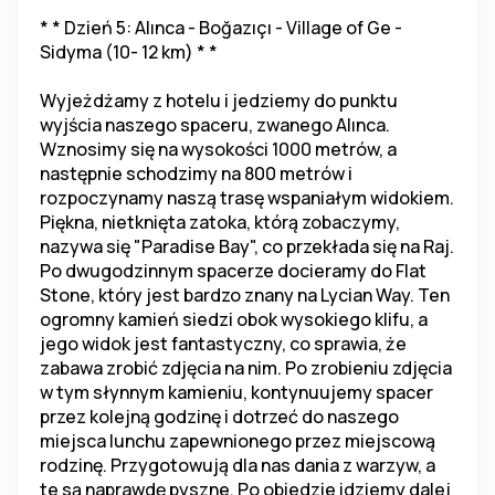
* * Dzień 5: Alınca - Boğazıçı - Village of Ge - 
Sidyma (10- 12 km) * *
Wyjeżdżamy z hotelu i jedziemy do punktu 
wyjścia naszego spaceru, zwanego Alınca. 
Wznosimy się na wysokości 1000 metrów, a 
następnie schodzimy na 800 metrów i 
rozpoczynamy naszą trasę wspaniałym widokiem. 
Piękna, nietknięta zatoka, którą zobaczymy, 
nazywa się "Paradise Bay", co przekłada się na Raj. 
Po dwugodzinnym spacerze docieramy do Flat 
Stone, który jest bardzo znany na Lycian Way. Ten 
ogromny kamień siedzi obok wysokiego klifu, a 
jego widok jest fantastyczny, co sprawia, że 
zabawa zrobić zdjęcia na nim. Po zrobieniu zdjęcia 
w tym słynnym kamieniu, kontynuujemy spacer 
przez kolejną godzinę i dotrzeć do naszego 
miejsca lunchu zapewnionego przez miejscową 
rodzinę. Przygotowują dla nas dania z warzyw, a 
te są naprawdę pyszne. Po obiedzie idziemy dalej 