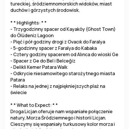
tureckiej, śródziemnomorskich widoków, miast 
duchów i górzystych środowisk.
* * Highlights: * *
- Trzygodzinny spacer od Kayaköy (Ghost Town) 
do Ölüdeniz Lagoon
- Pięć i pół godziny drogi z Ovacık do Faralya
- 5-godzinny spacer z Faralya do Kabaka
- Cztery godziny spacerem od Alınca do wioski Ge
- Spacer z Ge do Bel i Belceğiz
- Delikli Kemer Patara Walk
- Odkrycie niesamowitego starożytnego miasta 
Patara
- Relaks na jednej z najpiękniejszych plaż na 
świecie
* * What to Expect: * *
Droga Licjan oferuje nam wspaniałe połączenie 
natury, Morza Śródziemnego i historii Licjan. 
Cieszymy się wspaniały turkusowy kolor morza i 