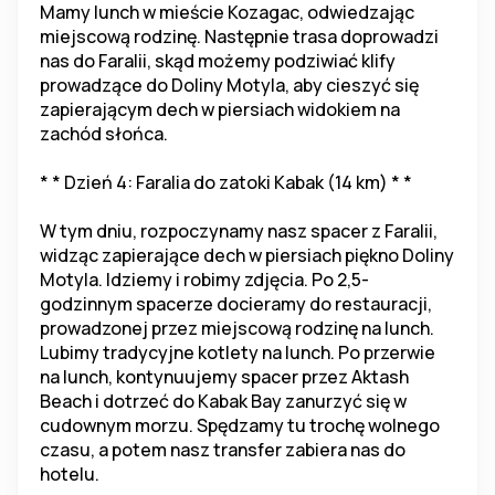
Mamy lunch w mieście Kozagac, odwiedzając 
miejscową rodzinę. Następnie trasa doprowadzi 
nas do Faralii, skąd możemy podziwiać klify 
prowadzące do Doliny Motyla, aby cieszyć się 
zapierającym dech w piersiach widokiem na 
zachód słońca.
* * Dzień 4: Faralia do zatoki Kabak (14 km) * *
W tym dniu, rozpoczynamy nasz spacer z Faralii, 
widząc zapierające dech w piersiach piękno Doliny 
Motyla. Idziemy i robimy zdjęcia. Po 2,5-
godzinnym spacerze docieramy do restauracji, 
prowadzonej przez miejscową rodzinę na lunch. 
Lubimy tradycyjne kotlety na lunch. Po przerwie 
na lunch, kontynuujemy spacer przez Aktash 
Beach i dotrzeć do Kabak Bay zanurzyć się w 
cudownym morzu. Spędzamy tu trochę wolnego 
czasu, a potem nasz transfer zabiera nas do 
hotelu.