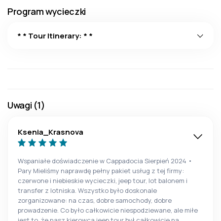
Program wycieczki
* * Tour Itinerary: * *
Uwagi (1)
Ksenia_Krasnova
Wspaniałe doświadczenie w Cappadocia Sierpień 2024 •
Pary Mieliśmy naprawdę pełny pakiet usług z tej firmy:
czerwone i niebieskie wycieczki, jeep tour, lot balonem i
transfer z lotniska. Wszystko było doskonale
zorganizowane: na czas, dobre samochody, dobre
prowadzenie. Co było całkowicie niespodziewane, ale miłe
jest to, że nasz kierowca jeep tour był całkowicie na