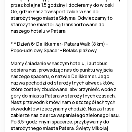
przez kolejne 1,5 godziny i docieramy do wioski 
Ge, gdzie nasz transport zabiera nas do 
starożytnego miasta Sidyma. Odwiedzamy to 
starożytne miasto i są transportowane do 
naszego hotelu w Patara.
* * Dzień 6: Delikkemer- Patara Walk (8 km) - 
Popołudniowy Spacer - Relaks plażowy
Mamy śniadanie w naszym hotelu, i autobus 
odbiera nas, prowadząc nas do punktu wyjścia 
naszego spaceru, o nazwie Delikkemer. Jego 
nazwa pochodzi od starożytnych akweduktów, 
które zostały zbudowane, aby przynieść wodę z 
góry do miasta Patara w starożytnych czasach. 
Nasz przewodnik mówi nam o szczegółach tych 
akweduktów i zaczynamy chodzić. Nasza trasa 
zabierze nas z serca wspaniałego zielonego lasu. 
Po 3,5-godzinnym spacerze, przybywamy do 
starożytnego miasta Patara. Święty Mikołaj 