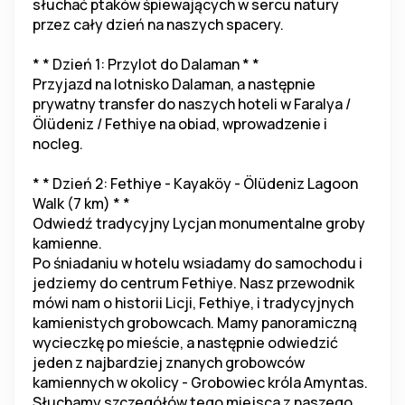
słuchać ptaków śpiewających w sercu natury 
przez cały dzień na naszych spacery.
* * Dzień 1: Przylot do Dalaman * *
Przyjazd na lotnisko Dalaman, a następnie 
prywatny transfer do naszych hoteli w Faralya / 
Ölüdeniz / Fethiye na obiad, wprowadzenie i 
nocleg.
* * Dzień 2: Fethiye - Kayaköy - Ölüdeniz Lagoon 
Walk (7 km) * *
Odwiedź tradycyjny Lycjan monumentalne groby 
kamienne.
Po śniadaniu w hotelu wsiadamy do samochodu i 
jedziemy do centrum Fethiye. Nasz przewodnik 
mówi nam o historii Licji, Fethiye, i tradycyjnych 
kamienistych grobowcach. Mamy panoramiczną 
wycieczkę po mieście, a następnie odwiedzić 
jeden z najbardziej znanych grobowców 
kamiennych w okolicy - Grobowiec króla Amyntas. 
Słuchamy szczegółów tego miejsca z naszego 