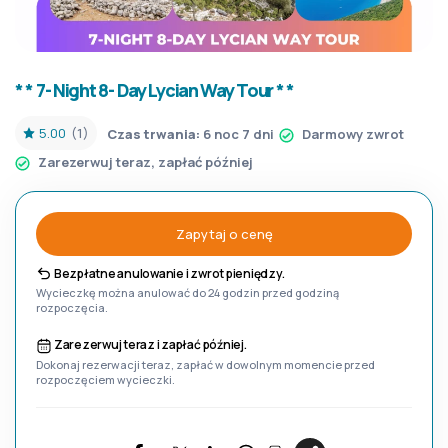
* * 7- Night 8- Day Lycian Way Tour * *
5.00
(1)
Czas trwania:
6 noc 7 dni
Darmowy zwrot
Zarezerwuj teraz, zapłać później
Zapytaj o cenę
Bezpłatne anulowanie i zwrot pieniędzy.
Wycieczkę można anulować do 24 godzin przed godziną
rozpoczęcia.
Zarezerwuj teraz i zapłać później.
Dokonaj rezerwacji teraz, zapłać w dowolnym momencie przed
rozpoczęciem wycieczki.