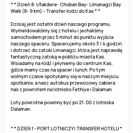
* * Dzień 8: Ufakdere- Choban Bay- Limanagzi Bay 
Walk (8- 9 km) - Transfer łodzi do Kas * *
Dzisiaj jest ostatni dzień naszego programu. 
Wymeldowaliśmy się z hotelu i jechaliśmy 
samochodem przez 5 minut do punktu wyjścia 
naszego spaceru. Spacerujemy około 3 / 4 godzin 
i dotrzeć do zatoki Limanagzi, która jest naprawdę 
fantastyczną zatoką w pobliżu miasta Kas. 
Wsiadamy na łódź i płyniemy do centrum Kas, 
gdzie mamy czas na spacer i lunch. Po tym 
wolnym czasie spotykamy się w naszym miejscu 
spotkania, a nasz autobus przewozowy zabiera 
nas z powrotem na lotnisko Fethiye i Dalaman.
Loty powrotne powinny być po 21: 00 z lotniska 
Dalaman.
* * DZIEŃ 1 - PORT LOTNICZY I TRANSFER HOTELU * 