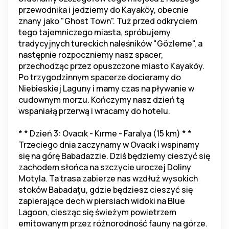
przewodnika i jedziemy do Kayaköy, obecnie 
znany jako "Ghost Town". Tuż przed odkryciem 
tego tajemniczego miasta, spróbujemy 
tradycyjnych tureckich naleśników "Gözleme", a 
następnie rozpoczniemy nasz spacer, 
przechodząc przez opuszczone miasto Kayaköy. 
Po trzygodzinnym spacerze docieramy do 
Niebieskiej Laguny i mamy czas na pływanie w 
cudownym morzu. Kończymy nasz dzień tą 
wspaniałą przerwą i wracamy do hotelu.
* * Dzień 3: Ovacık - Kırme - Faralya (15 km) * *
Trzeciego dnia zaczynamy w Ovacık i wspinamy 
się na górę Babadazzie. Dziś będziemy cieszyć się 
zachodem słońca na szczycie uroczej Doliny 
Motyla. Ta trasa zabierze nas wzdłuż wysokich 
stoków Babadaţu, gdzie będziesz cieszyć się 
zapierające dech w piersiach widoki na Blue 
Lagoon, ciesząc się świeżym powietrzem 
emitowanym przez różnorodność fauny na górze. 