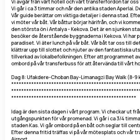
Vi avgår från vårt hotell och vårt transferfordon tar oss
Vi går i ca 3 timmar och når den antika staden Aperlai. D
Vår guide berättar om viktiga detaljer i denna stad. Efte
vi möter vår båt. Vår båttur börjar härifrån, och vi komm
den största ön i Antalya - Kekova. Det är en sjunken sta
besöker de återstående byggnaderna i Kekova. Vi har pau
paradiset. Vi äter lunch på vår båt. Vår båt tar oss till
klättrar upp till slottet och njuter av den fantastiska 
tillverkad av lokalbefolkningen. Efter att programmet avs
ombord på vår transferbuss för att återvända till vårt h
Dag 8: Ufakdere-Choban Bay-Limanagzi Bay Walk (8-9 km)
***************************************************
***************************************************
**************************************************
Idag är den sista dagen i vårt program. Vi checkar ut från 
utgångspunkten för vår promenad. Vi går i ca 3/4 timmar 
staden Kas. Vi går ombord på en båt och seglar till centru
Efter denna fritid träffas vi på vår mötesplats och vår tr
Airport.