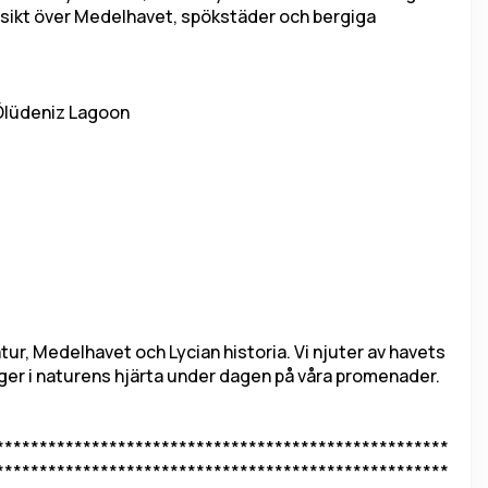
utsikt över Medelhavet, spökstäder och bergiga 
 Ölüdeniz Lagoon
r, Medelhavet och Lycian historia. Vi njuter av havets 
ger i naturens hjärta under dagen på våra promenader.
****************************************************
****************************************************