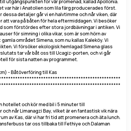
 till utgångspunkten för vår promenad, kallad Apollonia. 
et var här i Anatolien som lila färg producerades först. 
r dessa detaljer går vi en halvtimme och når viken, där 
er att vara på båten för hela eftermiddagen. Vi besöker 
d som förstördes efter stora jordbävningar i antiken. Vi 
ser för simning i olika vikar, som är som hörn av 
 det gamla området Simena, som nu kallas Kaleköy. Vi 
utsikten. Vi försöker ekologisk hemlagad Simena glass 
lutats tar vår båt oss till Ucagiz-porten, och vi går 
otell för sista natten av programmet.
 - Båtöverföring till Kas 
****************************************************
****************************************************
hotellet och kör med bil i 5 minuter till 
och når Limanagzi Bay, vilket är en fantastisk vik nära 
m av Kas, där vi har fri tid att promenera och äta lunch. 
ansferbuss tar oss tillbaka till Fethiye och Dalaman 