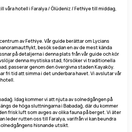
ll våra hotell i Faralya / Ölüdeniz / Fethiye till middag, 
)
ll centrum av Fethiye. Vår guide berättar om Lycians 
en panoramautflykt, besök sedan en av de mest kända 
nar på detaljerna i denna plats från vår guide och kör 
vslöjar denna mystiska stad, försöker vi traditionella 
nad, passerar genom den övergivna staden Kayaköy. 
fri tid att simma i det underbara havet. Vi avslutar vår 
hotell.
abadağ. Idag kommer vi att njuta av solnedgången på 
 längs de höga sluttningarna i Babadağ, där du kommer 
en frisk luft som avges av olika fauna på berget. Vi äter 
 leder rutten oss till Faralya, varifrån vi kan beundra 
av solnedgångens hisnande utsikt.