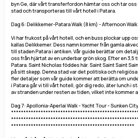
byn Ge, där vårt transferfordon hämtar oss och tar oss 
stad och transporteras till vårt hotell i Patara.
Dag 6: Delikkemer-Patara Walk (8 km) - Afternoon Walk
Vi har frukost på vårt hotell, och en buss plockar upp o
kallas Delikkemer. Dess namn kommer från gamla akvedu
till staden Patara i antiken. Vår guide berättar om detalj
oss från hjärtat av en underbar grön skog. Efter en 3,5 
Patara. Saint Nicholas föddes här. Saint Saint Saint Sain
på sitt skepp. Denna stad var det politiska och religiös
fler detaljer som vår guide kommer att berätta om under
i Patara går vi till vårt hotell, gör dig redo, äter lunc
av stranden under resten av tiden, vilket inte kommer a
Dag 7: Apollonia-Aperlai Walk - Yacht Tour - Sunken Cit
***************************************************
***************************************************
**************************************************