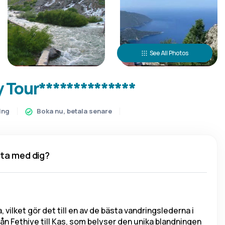
See All Photos
 Tour**************
ing
Boka nu, betala senare
 ta med dig?
vilket gör det till en av de bästa vandringslederna i 
ån Fethiye till Kas, som belyser den unika blandningen 