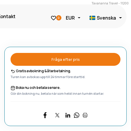
Tavananna Travel - 11200
Kontakt
EUR
Svenska
0
Fråga efter pris
Gratis avbokning & återbetalning.
Turen kan avbokas upp till 24 timmar före starttid.
Boka nu och betala senare.
Gör din bokning nu, betala när som helst innan turnén startar.