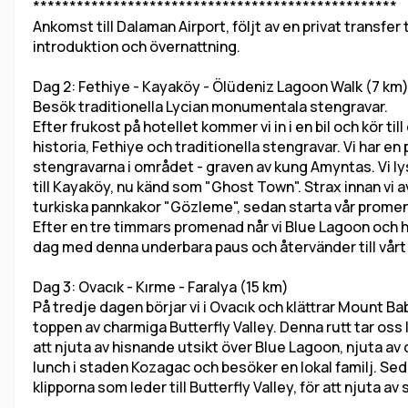
**************************************************
Ankomst till Dalaman Airport, följt av en privat transfer ti
introduktion och övernattning.
Dag 2: Fethiye - Kayaköy - Ölüdeniz Lagoon Walk (7 km
Besök traditionella Lycian monumentala stengravar.
Efter frukost på hotellet kommer vi in i en bil och kör ti
historia, Fethiye och traditionella stengravar. Vi har 
stengravarna i området - graven av kung Amyntas. Vi lyss
till Kayaköy, nu känd som "Ghost Town". Strax innan vi a
turkiska pannkakor "Gözleme", sedan starta vår prome
Efter en tre timmars promenad når vi Blue Lagoon och har 
dag med denna underbara paus och återvänder till vårt 
Dag 3: Ovacık - Kırme - Faralya (15 km)
På tredje dagen börjar vi i Ovacık och klättrar Mount B
toppen av charmiga Butterfly Valley. Denna rutt tar oss
att njuta av hisnande utsikt över Blue Lagoon, njuta av d
lunch i staden Kozagac och besöker en lokal familj. Sedan
klipporna som leder till Butterfly Valley, för att njuta 