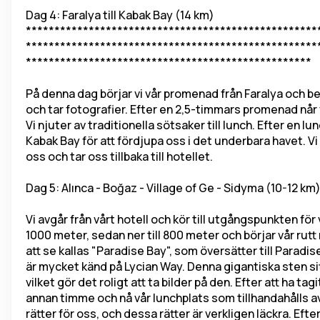
Dag 4: Faralya till Kabak Bay (14 km) 
***************************************************
***************************************************
**************************************************
På denna dag börjar vi vår promenad från Faralya och bev
och tar fotografier. Efter en 2,5-timmars promenad når vi 
Vi njuter av traditionella sötsaker till lunch. Efter en 
Kabak Bay för att fördjupa oss i det underbara havet. Vi t
oss och tar oss tillbaka till hotellet.
Dag 5: Alınca - Boğaz - Village of Ge - Sidyma (10-12 km
Vi avgår från vårt hotell och kör till utgångspunkten för v
1000 meter, sedan ner till 800 meter och börjar vår rutt
att se kallas "Paradise Bay", som översätter till Paradi
är mycket känd på Lycian Way. Denna gigantiska sten sitt
vilket gör det roligt att ta bilder på den. Efter att ha ta
annan timme och nå vår lunchplats som tillhandahålls av 
rätter för oss, och dessa rätter är verkligen läckra. Efter 