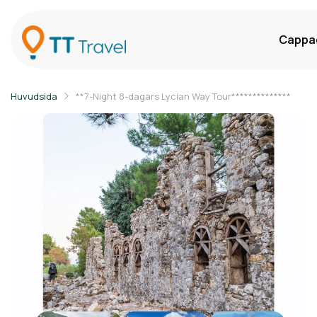
Cappad
Huvudsida
**7-Night 8-dagars Lycian Way Tour**************