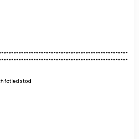
.
****************************************************
****************************************************
ch fotled stöd