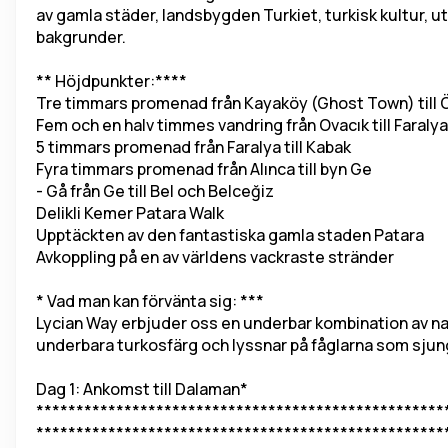
av gamla städer, landsbygden Turkiet, turkisk kultur, 
bakgrunder.
** Höjdpunkter:****
Tre timmars promenad från Kayaköy (Ghost Town) till
Fem och en halv timmes vandring från Ovacık till Faralya
5 timmars promenad från Faralya till Kabak
Fyra timmars promenad från Alınca till byn Ge
- Gå från Ge till Bel och Belceğiz
Delikli Kemer Patara Walk
Upptäckten av den fantastiska gamla staden Patara
Avkoppling på en av världens vackraste stränder
* Vad man kan förvänta sig: ***
Lycian Way erbjuder oss en underbar kombination av natu
underbara turkosfärg och lyssnar på fåglarna som sjun
Dag 1: Ankomst till Dalaman* 
***************************************************
***************************************************