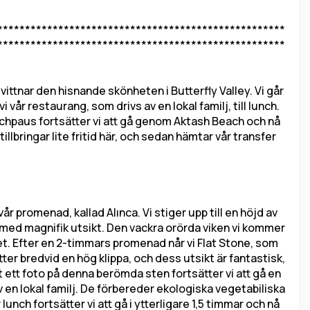
****************************************************
****************************************************
ittnar den hisnande skönheten i Butterfly Valley. Vi går 
vår restaurang, som drivs av en lokal familj, till lunch. 
lunchpaus fortsätter vi att gå genom Aktash Beach och nå 
illbringar lite fritid här, och sedan hämtar vår transfer 
)
år promenad, kallad Alınca. Vi stiger upp till en höjd av 
 med magnifik utsikt. Den vackra orörda viken vi kommer 
set. Efter en 2-timmars promenad når vi Flat Stone, som 
er bredvid en hög klippa, och dess utsikt är fantastisk, 
git ett foto på denna berömda sten fortsätter vi att gå en 
en lokal familj. De förbereder ekologiska vegetabiliska 
lunch fortsätter vi att gå i ytterligare 1,5 timmar och nå 