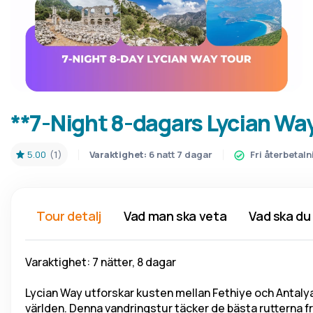
**7-Night 8-dagars Lycian Way
5.00
(1)
Varaktighet:
6 natt 7 dagar
Fri återbetaln
Tour detalj
Vad man ska veta
Vad ska du
Varaktighet: 7 nätter, 8 dagar
Lycian Way utforskar kusten mellan Fethiye och Antalya, 
världen. Denna vandringstur täcker de bästa rutterna fr