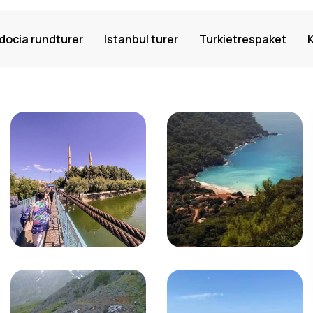
ocia rundturer
Istanbul turer
Turkietrespaket