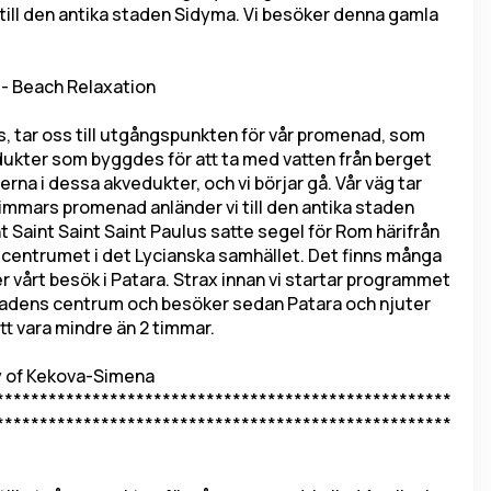
till den antika staden Sidyma. Vi besöker denna gamla 
 - Beach Relaxation
ss, tar oss till utgångspunkten för vår promenad, som 
kter som byggdes för att ta med vatten från berget 
erna i dessa akvedukter, och vi börjar gå. Vår väg tar 
timmars promenad anländer vi till den antika staden 
t Saint Saint Saint Paulus satte segel för Rom härifrån 
a centrumet i det Lycianska samhället. Det finns många 
 vårt besök i Patara. Strax innan vi startar programmet 
h i stadens centrum och besöker sedan Patara och njuter 
tt vara mindre än 2 timmar.
y of Kekova-Simena 
****************************************************
****************************************************