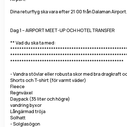
Dina returflyg ska vara efter 21:00 från Dalaman Airport
Dag 1 – AIRPORT MEET-UP OCH HOTEL TRANSFER
** Vad du ska ta med: 
***************************************************
***************************************************
**************************************************
- Vandra stövlar eller robusta skor med bra dragkraft o
Shorts och T-shirt (för varmt väder)
Fleece
Regnväxel
Daypack (35 liter och högre)
vandring byxor
Långärmad tröja
Solhatt
- Solglasögon