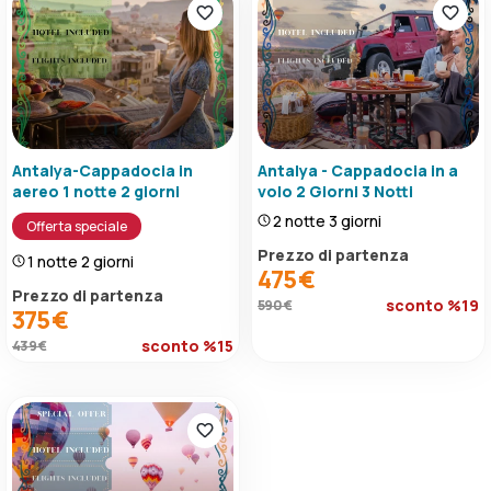
Antalya-Cappadocia in
Antalya - Cappadocia in a
aereo 1 notte 2 giorni
volo 2 Giorni 3 Notti
2 notte 3 giorni
Offerta speciale
Prezzo di partenza
1 notte 2 giorni
475 €
Prezzo di partenza
sconto %19
590 €
375 €
sconto %15
439 €