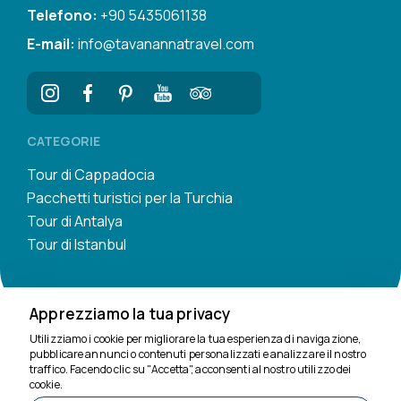
Telefono:
+90 5435061138
E-mail:
info@tavanannatravel.com
CATEGORIE
Tour di Cappadocia
Pacchetti turistici per la Turchia
Tour di Antalya
Tour di Istanbul
Apprezziamo la tua privacy
Utilizziamo i cookie per migliorare la tua esperienza di navigazione,
pubblicare annunci o contenuti personalizzati e analizzare il nostro
traffico. Facendo clic su "Accetta", acconsenti al nostro utilizzo dei
Siamo qui per aiutarti
cookie.