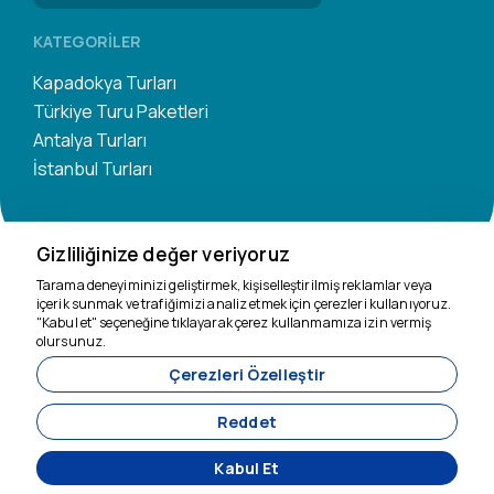
KATEGORILER
Kapadokya Turları
Türkiye Turu Paketleri
Antalya Turları
İstanbul Turları
Gizliliğinize değer veriyoruz
Tarama deneyiminizi geliştirmek, kişiselleştirilmiş reklamlar veya
içerik sunmak ve trafiğimizi analiz etmek için çerezleri kullanıyoruz.
"Kabul et" seçeneğine tıklayarak çerez kullanmamıza izin vermiş
Yardım için buradayız
olursunuz.
Çerezleri Özelleştir
11200
Tavananna Travel - 11200
Reddet
Kabul Et
Acente Yönetim Sistemi