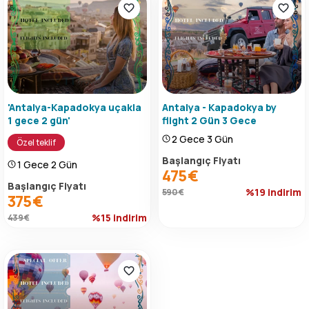
'Antalya-Kapadokya uçakla
Antalya - Kapadokya by
1 gece 2 gün'
flight 2 Gün 3 Gece
2 Gece 3 Gün
Özel teklif
Başlangıç Fiyatı
1 Gece 2 Gün
475 €
Başlangıç Fiyatı
%19 indirim
590 €
375 €
%15 indirim
439 €