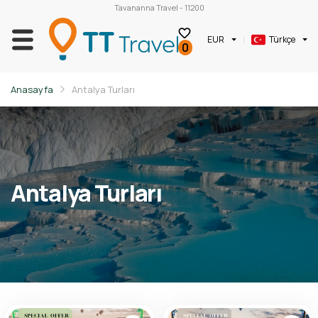
Tavananna Travel - 11200
EUR
Türkçe
0
Anasayfa
Antalya Turları
Antalya Turları