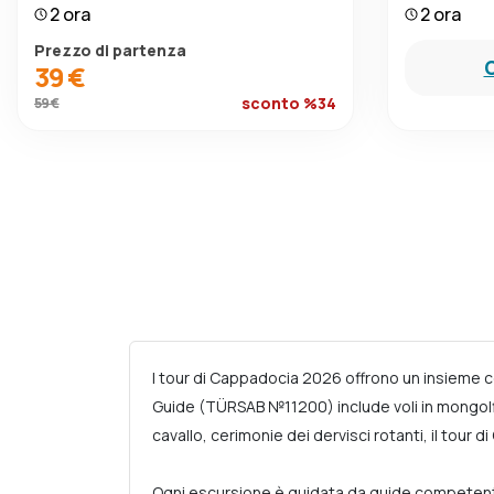
2 ora
2 ora
Prezzo di partenza
C
39 €
sconto %34
59 €
I tour di Cappadocia 2026 offrono un insieme c
Guide (TÜRSAB №11200) include voli in mongolfier
cavallo, cerimonie dei dervisci rotanti, il tour 
Ogni escursione è guidata da guide competenti, 