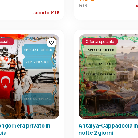
149 €
sconto %18
eciale
Offerta speciale
ongolfiera privato in
Antalya-Cappadocia in
cia
notte 2 giorni