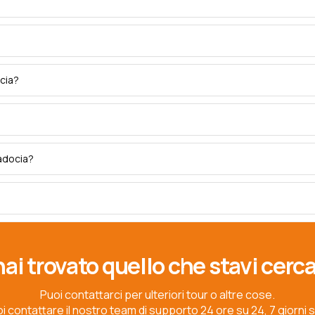
ocia?
padocia?
ai trovato quello che stavi cer
Puoi contattarci per ulteriori tour o altre cose.
i contattare il nostro team di supporto 24 ore su 24, 7 giorni s