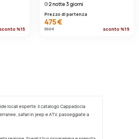
2 notte 3 giorni
Prezzo di partenza
475 €
sconto %15
sconto %19
590 €
ide locali esperte. Il catalogo Cappadocia
tterranee, safari in jeep e ATV, passeggiate a
della regione. Scegli il tuo programma e prenota