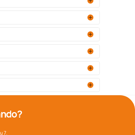
cando?
u 7.