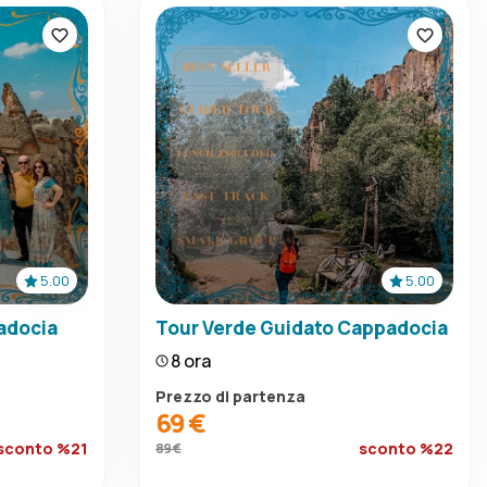
5.00
5.00
adocia
Tour Verde Guidato Cappadocia
8 ora
Prezzo di partenza
69 €
sconto %21
sconto %22
89 €