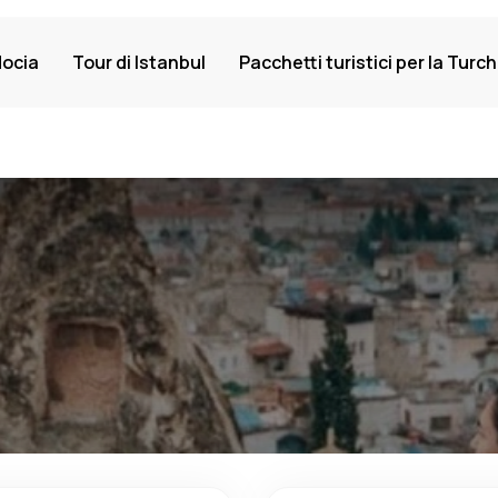
docia
Tour di Istanbul
Pacchetti turistici per la Turch