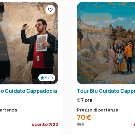
5.00
so Guidato Cappadocia
Tour Blu Guidato Capp
7 ora
partenza
Prezzo di partenza
70 €
sconto %22
89 €