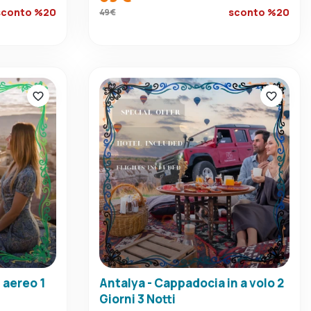
sconto %20
sconto %20
49 €
 aereo 1
Antalya - Cappadocia in a volo 2
Giorni 3 Notti