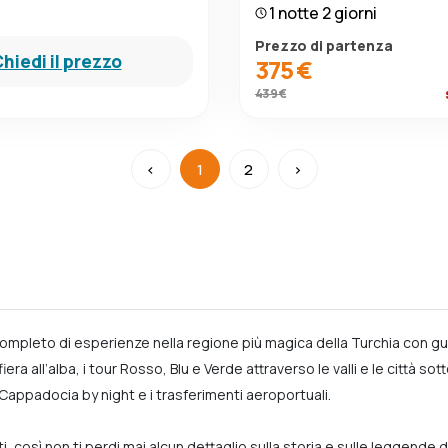
1 notte 2 giorni
Prezzo di partenza
hiedi il prezzo
375 €
439 €
‹
1
2
›
ompleto di esperienze nella regione più magica della Turchia con gu
a all’alba, i tour Rosso, Blu e Verde attraverso le valli e le città so
di Cappadocia by night e i trasferimenti aeroportuali.
così non ti perdi mai alcun dettaglio sulla storia e sulle leggende 