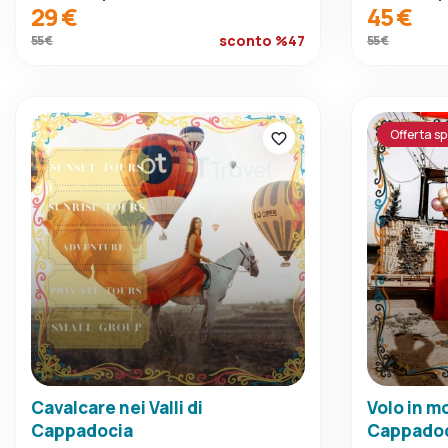
29 €
45 €
sconto %47
55 €
55 €
Offerta sp
Cavalcare nei Valli di
Volo in m
Cappadocia
Cappado