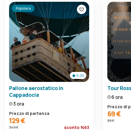
Popolare
5.00
Pallone aerostatico in
Tour Ros
Cappadocia
6 ora
3 ora
Prezzo di 
69 €
Prezzo di partenza
129 €
89 €
sconto %63
349 €