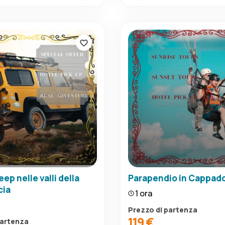
jeep nelle valli della
Parapendio in Cappad
cia
1 ora
Prezzo di partenza
119 €
partenza