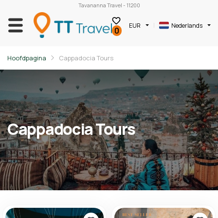
Tavananna Travel - 11200
EUR
Nederlands
0
Hoofdpagina
Cappadocia Tours
Cappadocia Tours