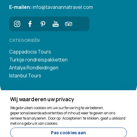
E-mailen:
info@tavanannatravel.com
CATEGORIEËN
Cappadocia Tours
Turkije rondreispakketten
Antalya Rondleidingen
Istanbul Tours
Wij waarderen uw privacy
We gebruiken cookies om uw surfervaring te verbeteren,
gepersonaliseerde advertenties of inhoud weer te geven en ons
verkeer te analyseren. Door op ‘Accepteren’ te klikken, gaat u akkoord
We helpen je graag
met ons gebruik van cookies.
Pas cookies aan
11200