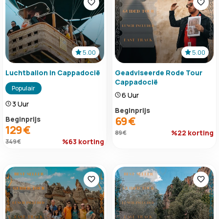
5.00
5.00
Luchtballon in Cappadocië
Geadviseerde Rode Tour
Cappadocië
Populair
6 Uur
3 Uur
Beginprijs
69 €
Beginprijs
129 €
%22 korting
89 €
%63 korting
349 €