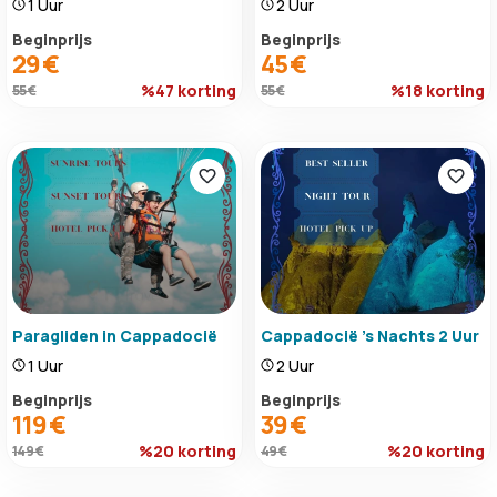
1 Uur
2 Uur
Beginprijs
Beginprijs
29 €
45 €
%47 korting
%18 korting
55 €
55 €
Paragliden in Cappadocië
Cappadocië 's Nachts 2 Uur
1 Uur
2 Uur
Beginprijs
Beginprijs
119 €
39 €
%20 korting
%20 korting
149 €
49 €