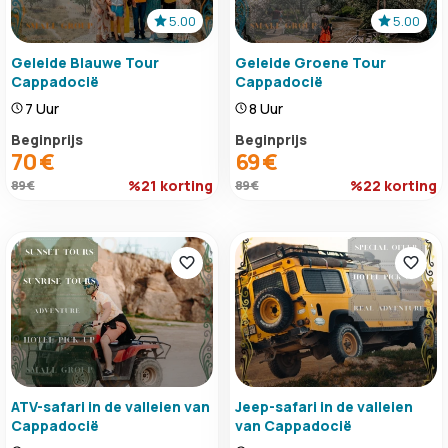
5.00
5.00
Geleide Blauwe Tour
Geleide Groene Tour
Cappadocië
Cappadocië
7 Uur
8 Uur
Beginprijs
Beginprijs
70 €
69 €
%21 korting
%22 korting
89 €
89 €
ATV-safari in de valleien van
Jeep-safari in de valleien
Cappadocië
van Cappadocië