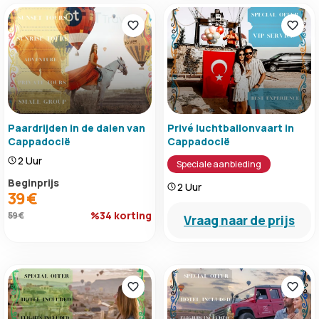
Paardrijden in de dalen van
Privé luchtballonvaart in
Cappadocië
Cappadocië
2 Uur
Speciale aanbieding
Beginprijs
2 Uur
39 €
%34 korting
59 €
Vraag naar de prijs