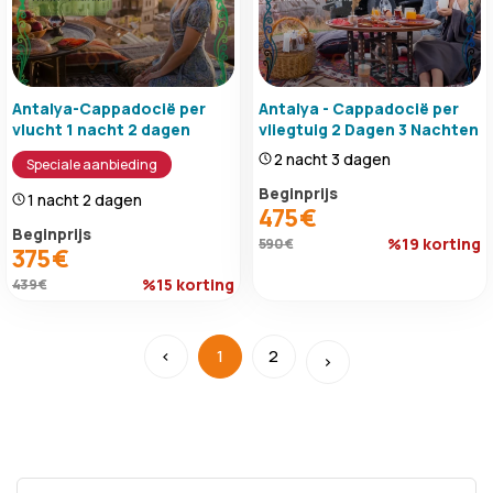
Antalya-Cappadocië per
Antalya - Cappadocië per
vlucht 1 nacht 2 dagen
vliegtuig 2 Dagen 3 Nachten
2 nacht 3 dagen
Speciale aanbieding
Beginprijs
1 nacht 2 dagen
475 €
Beginprijs
%19 korting
590 €
375 €
%15 korting
439 €
‹
1
2
›