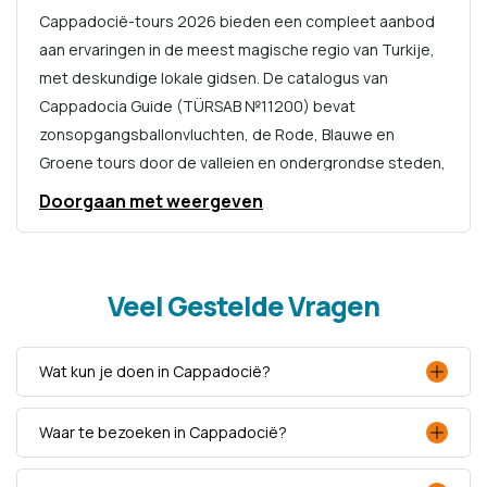
Cappadocië-tours 2026 bieden een compleet aanbod
aan ervaringen in de meest magische regio van Turkije,
met deskundige lokale gidsen. De catalogus van
Cappadocia Guide (TÜRSAB №11200) bevat
zonsopgangsballonvluchten, de Rode, Blauwe en
Groene tours door de valleien en ondergrondse steden,
jeep- en ATV-safari’s, paardrijtochten, ceremonies van
Doorgaan met weergeven
wervelende derwisjen, de Cappadocië bij nacht-tour en
luchthaventransfers.
Veel Gestelde Vragen
Elke excursie wordt geleid door deskundige gidsen,
zodat u nooit een detail mist over de geschiedenis en
legendes van de regio. Kies uw programma en boek
Wat kun je doen in Cappadocië?
online in slechts een paar minuten.
Waar te bezoeken in Cappadocië?