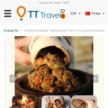
Tavananna Travel - 11200
EUR
Türkçe
0
Anasayfa
Referans Kebab: Geleneksel Flavor'un Exquisite Deneyim