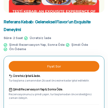
Referans Kebab: Geleneksel Flavor'un Exquisite
Deneyimi
Süre:
2 Saat
Ücretsiz İade
Şimdi Rezervasyon Yap, Sonra Öde
Şimdi Öde
Ön Ödeme
Fiyat Sor
Ücretsiz İptal & İade.
Tur başlama zamanından 24 saat öncesine kadar iptal edilebilir.
Şimdi Rezervasyon Yap & Sonra Öde.
Rezervasyonunuzu şimdi yapın, tur başlamadan önce istediğiniz
zaman ödeyin.