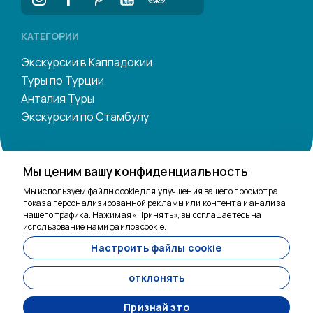
КАТЕГОРИИ
Экскурсии в Каппадокии
Туры по Турции
Анталия Туры
Экскурсии по Стамбулу
Мы ценим вашу конфиденциальность
Мы здесь, чтобы
помочь
Мы используем файлы cookie для улучшения вашего просмотра,
показа персонализированной рекламы или контента и анализа
нашего трафика. Нажимая «Принять», вы соглашаетесь на
использование нами файлов cookie.
Настроить файлы cookie
11200
Tavananna Travel - 11200
отклонять
Признай это
Разработан