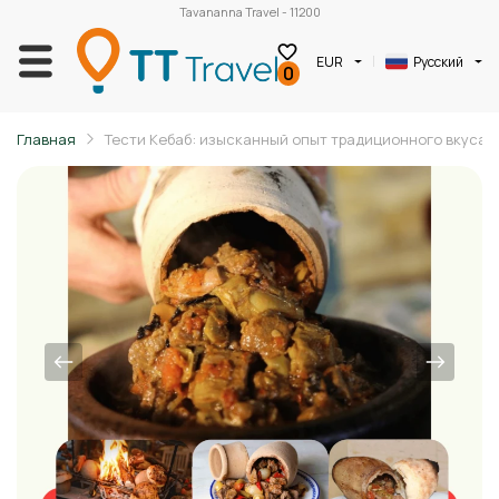
Tavananna Travel - 11200
EUR
Русский
0
Главная
Тести Кебаб: изысканный опыт традиционного вкуса