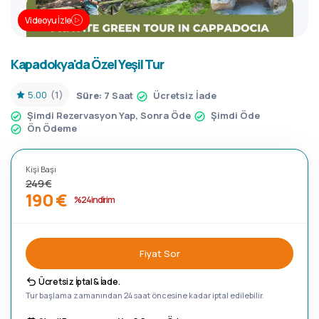
Videoyu İzle
Kapadokya'da Özel Yeşil Tur
5.00
(1)
Süre:
7 Saat
Ücretsiz İade
Şimdi Rezervasyon Yap, Sonra Öde
Şimdi Öde
Ön Ödeme
Kişi Başı
249 €
190 €
%24 indirim
Fiyat Sor
Ücretsiz İptal & İade.
Tur başlama zamanından 24 saat öncesine kadar iptal edilebilir.