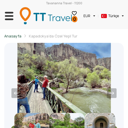
Tavananna Travel - 11200
EUR
Türkçe
0
Anasayfa
Kapadokya'da Özel Yeşil Tur