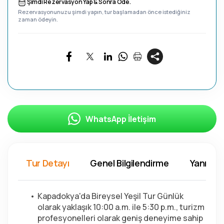
Şimdi Rezervasyon Yap & Sonra Öde.
Rezervasyonunuzu şimdi yapın, tur başlamadan önce istediğiniz
zaman ödeyin.
WhatsApp İletişim
Tur Detayı
Genel Bilgilendirme
Yanında 
Kapadokya'da Bireysel Yeşil Tur Günlük 
olarak yaklaşık 10:00 a.m. ile 5:30 p.m., turizm 
profesyonelleri olarak geniş deneyime sahip 