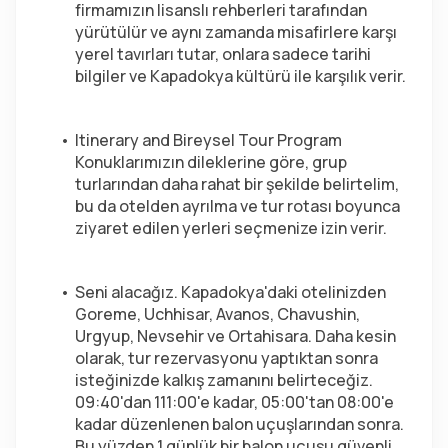
firmamızın lisanslı rehberleri tarafından 
yürütülür ve aynı zamanda misafirlere karşı 
yerel tavırları tutar, onlara sadece tarihi 
bilgiler ve Kapadokya kültürü ile karşılık verir.
Itinerary and Bireysel Tour Program 
Konuklarımızın dileklerine göre, grup 
turlarından daha rahat bir şekilde belirtelim, 
bu da otelden ayrılma ve tur rotası boyunca 
ziyaret edilen yerleri seçmenize izin verir.
Seni alacağız. Kapadokya'daki otelinizden 
Goreme, Uchhisar, Avanos, Chavushin, 
Urgyup, Nevsehir ve Ortahisara. Daha kesin 
olarak, tur rezervasyonu yaptıktan sonra 
isteğinizde kalkış zamanını belirteceğiz. 
09:40'dan 111:00'e kadar, 05:00'tan 08:00'e 
kadar düzenlenen balon uçuşlarından sonra. 
Bu yüzden 1 günlük bir balon uçuşu güvenli 