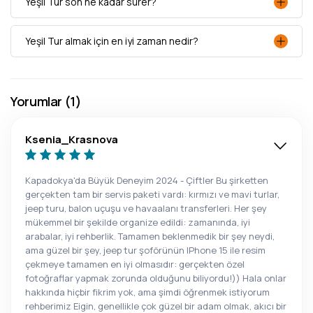
Yeşil Tur son ne kadar sürer?
Yeşil Tur almak için en iyi zaman nedir?
Yorumlar (1)
Ksenia_Krasnova
Kapadokya'da Büyük Deneyim 2024 - Çiftler Bu şirketten
gerçekten tam bir servis paketi vardı: kırmızı ve mavi turlar,
jeep turu, balon uçuşu ve havaalanı transferleri. Her şey
mükemmel bir şekilde organize edildi: zamanında, iyi
arabalar, iyi rehberlik. Tamamen beklenmedik bir şey neydi,
ama güzel bir şey, jeep tur şoförünün IPhone 15 ile resim
çekmeye tamamen en iyi olmasıdır: gerçekten özel
fotoğraflar yapmak zorunda olduğunu biliyordu!)) Hala onlar
hakkında hiçbir fikrim yok, ama şimdi öğrenmek istiyorum
rehberimiz Eigin, genellikle çok güzel bir adam olmak, akıcı bir