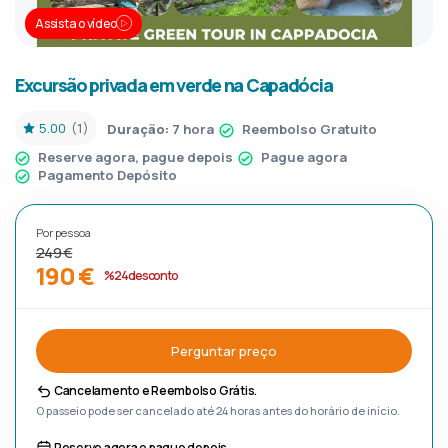
Assista o vídeo
Excursão privada em verde na Capadócia
5.00
(1)
Duração:
7 hora
Reembolso Gratuito
Reserve agora, pague depois
Pague agora
Pagamento Depósito
Por pessoa
249 €
190 €
%24 desconto
Perguntar preço
Cancelamento e Reembolso Grátis.
O passeio pode ser cancelado até 24 horas antes do horário de início.
Reserve agora e pague depois.